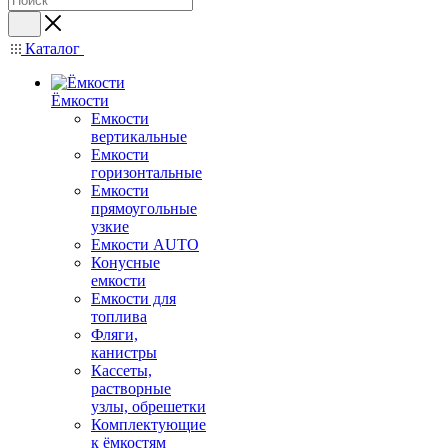
Каталог
Ёмкости
Емкости
вертикальные
Емкости
горизонтальные
Емкости
прямоугольные
узкие
Емкости АUТО
Конусные
емкости
Емкости для
топлива
Фляги,
канистры
Кассеты,
растворные
узлы, обрешетки
Комплектующие
к ёмкостям