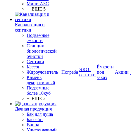
Мини АЗС
+ ЕЩЕ 5
Канализация и
септики
Подземные
емкости
Станции
биологической
очистки
Септики
Кессон
Ёмкости
ЭКО-
Жироуловитель
Погреба
под
Акции
септики
Камень
заказ
декоративный
Подземные
более 10куб
+ ЕЩЕ 2
Дачная продукция
Бак для душа
Бассейн
Ванна
Унитаз дачный