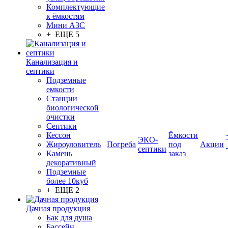
Комплектующие
к ёмкостям
Мини АЗС
+ ЕЩЕ 5
Канализация и
септики
Подземные
емкости
Станции
биологической
очистки
Септики
Кессон
Ёмкости
ЭКО-
Жироуловитель
Погреба
под
Акции
септики
Камень
заказ
декоративный
Подземные
более 10куб
+ ЕЩЕ 2
Дачная продукция
Бак для душа
Бассейн