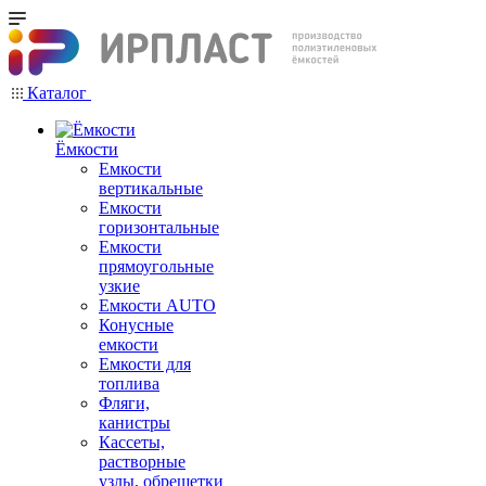
Каталог
Ёмкости
Емкости
вертикальные
Емкости
горизонтальные
Емкости
прямоугольные
узкие
Емкости АUТО
Конусные
емкости
Емкости для
топлива
Фляги,
канистры
Кассеты,
растворные
узлы, обрешетки