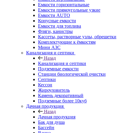
Емкости горизонтальные
Емкости прямоугольные узкие
Емкости АUТО
Конусные емкости
Емкости для топлива
Фляги, канистры
Кассеты, растворные узлы, обрешетки
Комплектующие к ёмкостям
Мини АЗС
Канализация и септики
Назад
Канализация и септики
Подземные емкости
Станции биологической очистки
Септики
Кессон
Жироуловитель
Камень декоративный
Подземные более 10куб
Дачная продукция
Назад
Дачная продукция
Бак для душа
Бассейн
Ванна