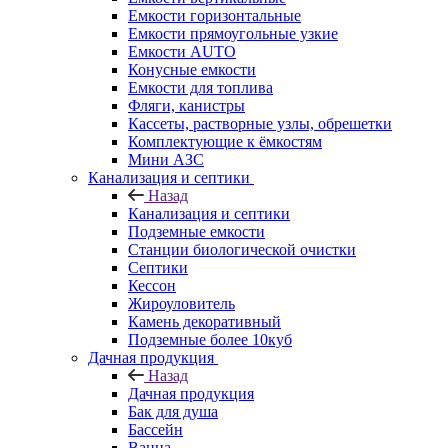
Емкости горизонтальные
Емкости прямоугольные узкие
Емкости АUТО
Конусные емкости
Емкости для топлива
Фляги, канистры
Кассеты, растворные узлы, обрешетки
Комплектующие к ёмкостям
Мини АЗС
Канализация и септики
Назад
Канализация и септики
Подземные емкости
Станции биологической очистки
Септики
Кессон
Жироуловитель
Камень декоративный
Подземные более 10куб
Дачная продукция
Назад
Дачная продукция
Бак для душа
Бассейн
Ванна