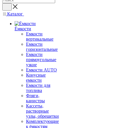
Каталог
Ёмкости
Емкости
вертикальные
Емкости
горизонтальные
Емкости
прямоугольные
узкие
Емкости АUТО
Конусные
емкости
Емкости для
топлива
Фляги,
канистры
Кассеты,
растворные
узлы, обрешетки
Комплектующие
к ёмкостям