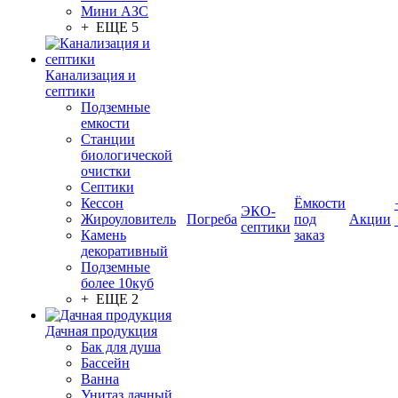
Мини АЗС
+ ЕЩЕ 5
Канализация и
септики
Подземные
емкости
Станции
биологической
очистки
Септики
Кессон
Ёмкости
ЭКО-
Жироуловитель
Погреба
под
Акции
септики
Камень
заказ
декоративный
Подземные
более 10куб
+ ЕЩЕ 2
Дачная продукция
Бак для душа
Бассейн
Ванна
Унитаз дачный