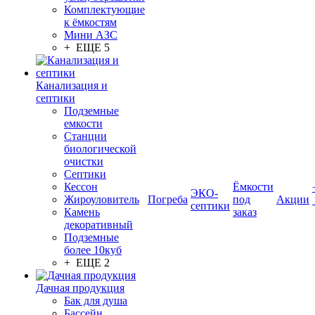
Комплектующие
к ёмкостям
Мини АЗС
+ ЕЩЕ 5
Канализация и
септики
Подземные
емкости
Станции
биологической
очистки
Септики
Кессон
Ёмкости
ЭКО-
Жироуловитель
Погреба
под
Акции
септики
Камень
заказ
декоративный
Подземные
более 10куб
+ ЕЩЕ 2
Дачная продукция
Бак для душа
Бассейн