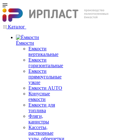
Каталог
Ёмкости
Емкости
вертикальные
Емкости
горизонтальные
Емкости
прямоугольные
узкие
Емкости АUТО
Конусные
емкости
Емкости для
топлива
Фляги,
канистры
Кассеты,
растворные
узлы, обрешетки