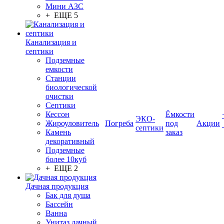
Мини АЗС
+ ЕЩЕ 5
Канализация и
септики
Подземные
емкости
Станции
биологической
очистки
Септики
Кессон
Ёмкости
ЭКО-
Жироуловитель
Погреба
под
Акции
септики
Камень
заказ
декоративный
Подземные
более 10куб
+ ЕЩЕ 2
Дачная продукция
Бак для душа
Бассейн
Ванна
Унитаз дачный