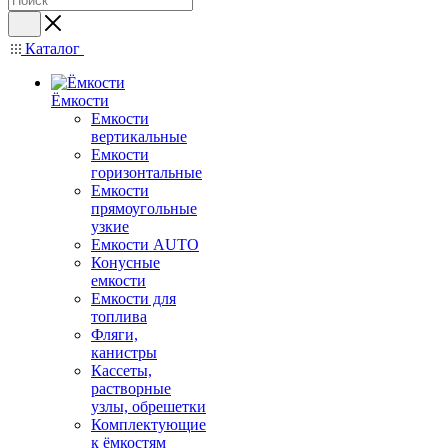
Каталог
Ёмкости
Емкости
вертикальные
Емкости
горизонтальные
Емкости
прямоугольные
узкие
Емкости АUТО
Конусные
емкости
Емкости для
топлива
Фляги,
канистры
Кассеты,
растворные
узлы, обрешетки
Комплектующие
к ёмкостям