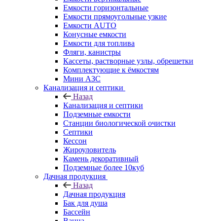
Емкости горизонтальные
Емкости прямоугольные узкие
Емкости АUТО
Конусные емкости
Емкости для топлива
Фляги, канистры
Кассеты, растворные узлы, обрешетки
Комплектующие к ёмкостям
Мини АЗС
Канализация и септики
Назад
Канализация и септики
Подземные емкости
Станции биологической очистки
Септики
Кессон
Жироуловитель
Камень декоративный
Подземные более 10куб
Дачная продукция
Назад
Дачная продукция
Бак для душа
Бассейн
Ванна