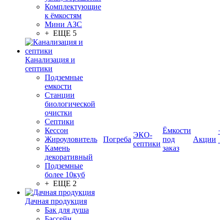
Комплектующие
к ёмкостям
Мини АЗС
+ ЕЩЕ 5
Канализация и
септики
Подземные
емкости
Станции
биологической
очистки
Септики
Кессон
Ёмкости
ЭКО-
Жироуловитель
Погреба
под
Акции
септики
Камень
заказ
декоративный
Подземные
более 10куб
+ ЕЩЕ 2
Дачная продукция
Бак для душа
Бассейн