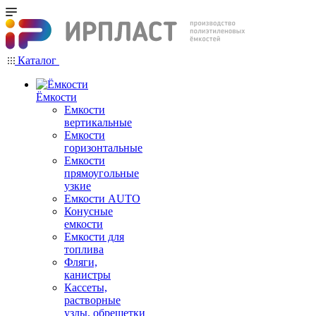
Каталог
Ёмкости
Емкости
вертикальные
Емкости
горизонтальные
Емкости
прямоугольные
узкие
Емкости АUТО
Конусные
емкости
Емкости для
топлива
Фляги,
канистры
Кассеты,
растворные
узлы, обрешетки