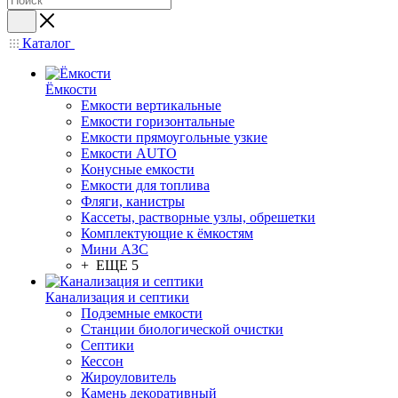
Каталог
Ёмкости
Емкости вертикальные
Емкости горизонтальные
Емкости прямоугольные узкие
Емкости АUТО
Конусные емкости
Емкости для топлива
Фляги, канистры
Кассеты, растворные узлы, обрешетки
Комплектующие к ёмкостям
Мини АЗС
+ ЕЩЕ 5
Канализация и септики
Подземные емкости
Станции биологической очистки
Септики
Кессон
Жироуловитель
Камень декоративный