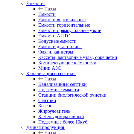
Ёмкости
Назад
Ёмкости
Емкости вертикальные
Емкости горизонтальные
Емкости прямоугольные узкие
Емкости АUТО
Конусные емкости
Емкости для топлива
Фляги, канистры
Кассеты, растворные узлы, обрешетки
Комплектующие к ёмкостям
Мини АЗС
Канализация и септики
Назад
Канализация и септики
Подземные емкости
Станции биологической очистки
Септики
Кессон
Жироуловитель
Камень декоративный
Подземные более 10куб
Дачная продукция
Назад