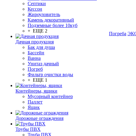
Септики
Кессон
Жироуловитель
Камень декоративный
Подземные более 10куб
+ ЕЩЕ 2
Погреба
ЭКО
Дачная продукция
Бак для душа
Бассейн
Ванна
Унитаз дачный
Погреб
Фильтр очистки воды
+ ЕЩЕ 1
Контейнеры, ящики
Мусорный контейнер
Паллет
Ящик
Дорожные ограждения
Трубы ПВХ
Труба ПВХ