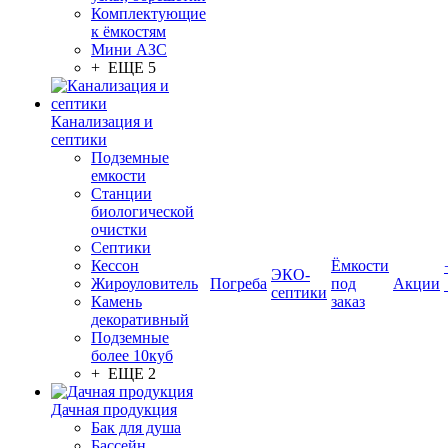
Комплектующие
к ёмкостям
Мини АЗС
+ ЕЩЕ 5
Канализация и
септики
Подземные
емкости
Станции
биологической
очистки
Септики
Кессон
Ёмкости
ЭКО-
Жироуловитель
Погреба
под
Акции
септики
Камень
заказ
декоративный
Подземные
более 10куб
+ ЕЩЕ 2
Дачная продукция
Бак для душа
Бассейн