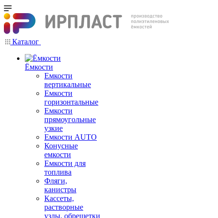
Каталог
Ёмкости
Емкости
вертикальные
Емкости
горизонтальные
Емкости
прямоугольные
узкие
Емкости АUТО
Конусные
емкости
Емкости для
топлива
Фляги,
канистры
Кассеты,
растворные
узлы, обрешетки