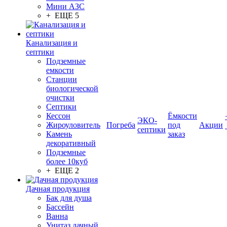
Мини АЗС
+ ЕЩЕ 5
Канализация и
септики
Подземные
емкости
Станции
биологической
очистки
Септики
Кессон
Ёмкости
ЭКО-
Жироуловитель
Погреба
под
Акции
септики
Камень
заказ
декоративный
Подземные
более 10куб
+ ЕЩЕ 2
Дачная продукция
Бак для душа
Бассейн
Ванна
Унитаз дачный