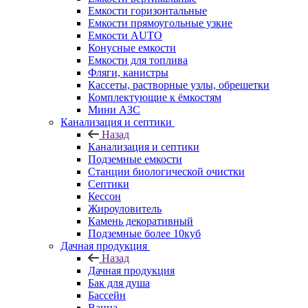
Емкости горизонтальные
Емкости прямоугольные узкие
Емкости АUТО
Конусные емкости
Емкости для топлива
Фляги, канистры
Кассеты, растворные узлы, обрешетки
Комплектующие к ёмкостям
Мини АЗС
Канализация и септики
Назад
Канализация и септики
Подземные емкости
Станции биологической очистки
Септики
Кессон
Жироуловитель
Камень декоративный
Подземные более 10куб
Дачная продукция
Назад
Дачная продукция
Бак для душа
Бассейн
Ванна