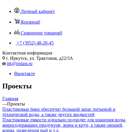
Личный кабинет
Корзина
0
Сравнение товаров
0
+7 (3952) 48-20-45
Контактная информация
г. Иркутск, ул. Трактовая, д22/3А
irk@irplast.ru
Вконтакте
Проекты
Главная
—
Проекты
Пластиковые баки обеспечат большой запас питьевой и
технической воды, а также других жидкостей
Пластиковые емкости идеально подходят для хранения воды,
жиросодержащих продуктов, зерна и круп, а также овощей,
корма, разведения рыб и т.д.