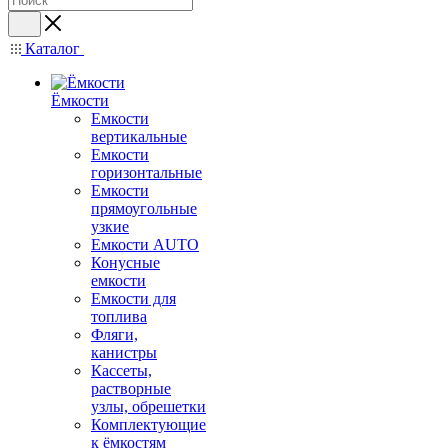
Каталог
Ёмкости
Емкости
вертикальные
Емкости
горизонтальные
Емкости
прямоугольные
узкие
Емкости АUТО
Конусные
емкости
Емкости для
топлива
Фляги,
канистры
Кассеты,
растворные
узлы, обрешетки
Комплектующие
к ёмкостям