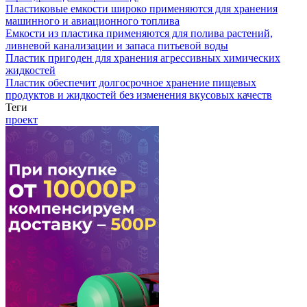
Пластиковые емкости широко применяются для хранения
машинного и авиационного топлива
Емкости из пластика применяются для полива растений,
ливневой канализации и запаса питьевой воды
Пластик пригоден для хранения агрессивных химических
жидкостей
Пластик обеспечит долгосрочное хранение пищевых
продуктов и жидкостей без изменения вкусовых качеств
Теги
проект