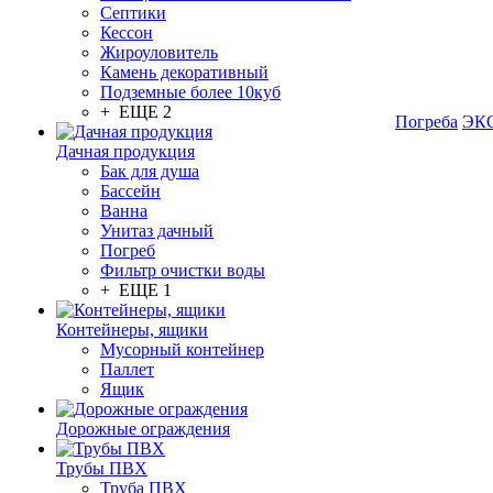
Септики
Кессон
Жироуловитель
Камень декоративный
Подземные более 10куб
+ ЕЩЕ 2
Погреба
ЭКО
Дачная продукция
Бак для душа
Бассейн
Ванна
Унитаз дачный
Погреб
Фильтр очистки воды
+ ЕЩЕ 1
Контейнеры, ящики
Мусорный контейнер
Паллет
Ящик
Дорожные ограждения
Трубы ПВХ
Труба ПВХ