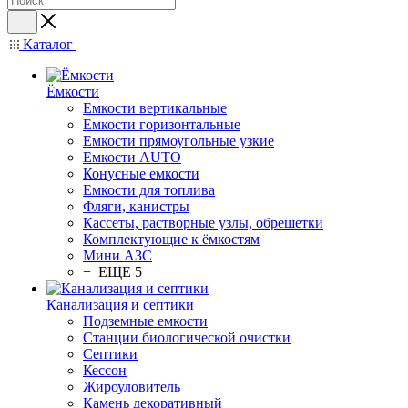
Каталог
Ёмкости
Емкости вертикальные
Емкости горизонтальные
Емкости прямоугольные узкие
Емкости АUТО
Конусные емкости
Емкости для топлива
Фляги, канистры
Кассеты, растворные узлы, обрешетки
Комплектующие к ёмкостям
Мини АЗС
+ ЕЩЕ 5
Канализация и септики
Подземные емкости
Станции биологической очистки
Септики
Кессон
Жироуловитель
Камень декоративный