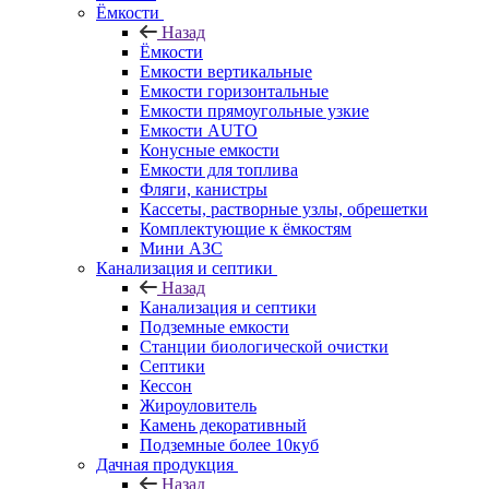
Ёмкости
Назад
Ёмкости
Емкости вертикальные
Емкости горизонтальные
Емкости прямоугольные узкие
Емкости АUТО
Конусные емкости
Емкости для топлива
Фляги, канистры
Кассеты, растворные узлы, обрешетки
Комплектующие к ёмкостям
Мини АЗС
Канализация и септики
Назад
Канализация и септики
Подземные емкости
Станции биологической очистки
Септики
Кессон
Жироуловитель
Камень декоративный
Подземные более 10куб
Дачная продукция
Назад