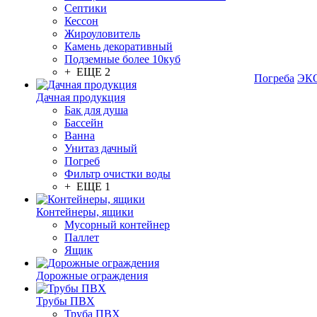
Септики
Кессон
Жироуловитель
Камень декоративный
Подземные более 10куб
+ ЕЩЕ 2
Погреба
ЭКО
Дачная продукция
Бак для душа
Бассейн
Ванна
Унитаз дачный
Погреб
Фильтр очистки воды
+ ЕЩЕ 1
Контейнеры, ящики
Мусорный контейнер
Паллет
Ящик
Дорожные ограждения
Трубы ПВХ
Труба ПВХ