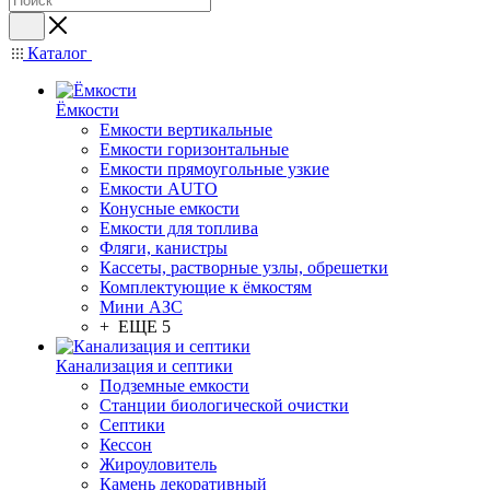
Каталог
Ёмкости
Емкости вертикальные
Емкости горизонтальные
Емкости прямоугольные узкие
Емкости АUТО
Конусные емкости
Емкости для топлива
Фляги, канистры
Кассеты, растворные узлы, обрешетки
Комплектующие к ёмкостям
Мини АЗС
+ ЕЩЕ 5
Канализация и септики
Подземные емкости
Станции биологической очистки
Септики
Кессон
Жироуловитель
Камень декоративный