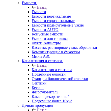
Ёмкости
Назад
Ёмкости
Емкости вертикальные
Емкости горизонтальные
Емкости прямоугольные узкие
Емкости АUТО
Конусные емкости
Емкости для топлива
Фляги, канистры
Кассеты, растворные узлы, обрешетки
Комплектующие к ёмкостям
Мини АЗС
Канализация и септики
Назад
Канализация и септики
Подземные емкости
Станции биологической очистки
Септики
Кессон
Жироуловитель
Камень декоративный
Подземные более 10куб
Дачная продукция
Назад