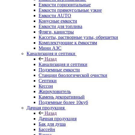
Емкости горизонтальные
Емкости прямоугольные узкие
Емкости АUТО
Конусные емкости
Емкости для топлива
Фляги, канистры
Кассеты, растворные узлы, обрешетки
Комплектующие к ёмкостям
Мини АЗС
Канализация и септики
Назад
Канализация и септики
Подземные емкости
Станции биологической очистки
Септики
Кессон
Жироуловитель
Камень декоративный
Подземные более 10куб
Дачная продукция
Назад
Дачная продукция
Бак для душа
Бассейн
Ванна