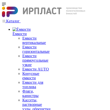
Каталог
Ёмкости
Емкости
вертикальные
Емкости
горизонтальные
Емкости
прямоугольные
узкие
Емкости АUТО
Конусные
емкости
Емкости для
топлива
Фляги,
канистры
Кассеты,
растворные
узлы, обрешетки