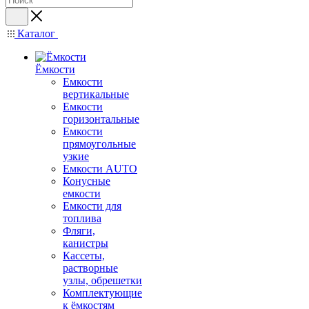
Каталог
Ёмкости
Емкости
вертикальные
Емкости
горизонтальные
Емкости
прямоугольные
узкие
Емкости АUТО
Конусные
емкости
Емкости для
топлива
Фляги,
канистры
Кассеты,
растворные
узлы, обрешетки
Комплектующие
к ёмкостям