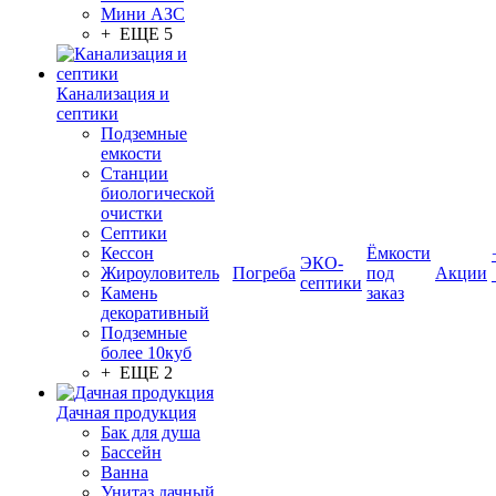
Мини АЗС
+ ЕЩЕ 5
Канализация и
септики
Подземные
емкости
Станции
биологической
очистки
Септики
Кессон
Ёмкости
ЭКО-
Жироуловитель
Погреба
под
Акции
септики
Камень
заказ
декоративный
Подземные
более 10куб
+ ЕЩЕ 2
Дачная продукция
Бак для душа
Бассейн
Ванна
Унитаз дачный