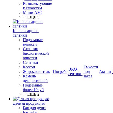
Комплектующие
к ёмкостям
Мини АЗС
+ ЕЩЕ 5
Канализация и
септики
Подземные
емкости
Станции
биологической
очистки
Септики
Кессон
Ёмкости
ЭКО-
Жироуловитель
Погреба
под
Акции
септики
Камень
заказ
декоративный
Подземные
более 10куб
+ ЕЩЕ 2
Дачная продукция
Бак для душа
Бассейн