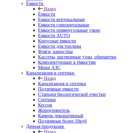
Ёмкости
Назад
Ёмкости
Емкости вертикальные
Емкости горизонтальные
Емкости прямоугольные узкие
Емкости АUТО
Конусные емкости
Емкости для топлива
Фляги, канистры
Кассеты, растворные узлы, обрешетки
Комплектующие к ёмкостям
Мини АЗС
Канализация и септики
Назад
Канализация и септики
Подземные емкости
Станции биологической очистки
Септики
Кессон
Жироуловитель
Камень декоративный
Подземные более 10куб
Дачная продукция
Назад