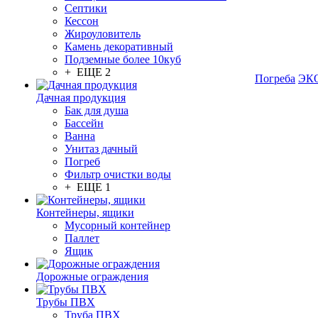
Септики
Кессон
Жироуловитель
Камень декоративный
Подземные более 10куб
+ ЕЩЕ 2
Погреба
ЭКО
Дачная продукция
Бак для душа
Бассейн
Ванна
Унитаз дачный
Погреб
Фильтр очистки воды
+ ЕЩЕ 1
Контейнеры, ящики
Мусорный контейнер
Паллет
Ящик
Дорожные ограждения
Трубы ПВХ
Труба ПВХ