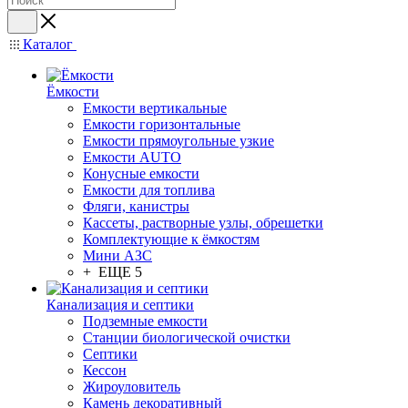
Каталог
Ёмкости
Емкости вертикальные
Емкости горизонтальные
Емкости прямоугольные узкие
Емкости АUТО
Конусные емкости
Емкости для топлива
Фляги, канистры
Кассеты, растворные узлы, обрешетки
Комплектующие к ёмкостям
Мини АЗС
+ ЕЩЕ 5
Канализация и септики
Подземные емкости
Станции биологической очистки
Септики
Кессон
Жироуловитель
Камень декоративный