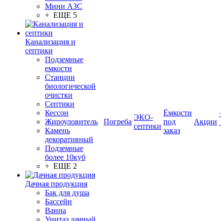
Мини АЗС
+ ЕЩЕ 5
Канализация и
септики
Подземные
емкости
Станции
биологической
очистки
Септики
Кессон
Ёмкости
ЭКО-
Жироуловитель
Погреба
под
Акции
септики
Камень
заказ
декоративный
Подземные
более 10куб
+ ЕЩЕ 2
Дачная продукция
Бак для душа
Бассейн
Ванна
Унитаз дачный