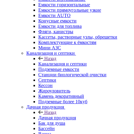
Емкости горизонтальные
Емкости прямоугольные узкие
Емкости АUТО
Конусные емкости
Емкости для топлива
Фляги, канистры
Кассеты, растворные узлы, обрешетки
Комплектующие к ёмкостям
Мини АЗС
Канализация и септики
Назад
Канализация и септики
Подземные емкости
Станции биологической очистки
Септики
Кессон
Жироуловитель
Камень декоративный
Подземные более 10куб
Дачная продукция
Назад
Дачная продукция
Бак для душа
Бассейн
Ванна