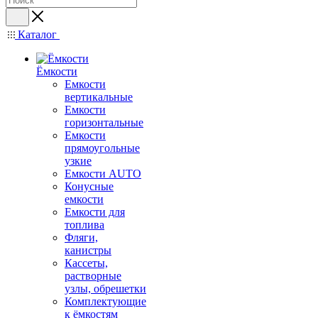
Каталог
Ёмкости
Емкости
вертикальные
Емкости
горизонтальные
Емкости
прямоугольные
узкие
Емкости АUТО
Конусные
емкости
Емкости для
топлива
Фляги,
канистры
Кассеты,
растворные
узлы, обрешетки
Комплектующие
к ёмкостям