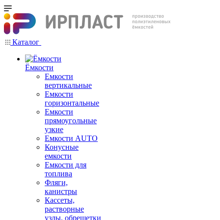
Каталог
Ёмкости
Емкости
вертикальные
Емкости
горизонтальные
Емкости
прямоугольные
узкие
Емкости АUТО
Конусные
емкости
Емкости для
топлива
Фляги,
канистры
Кассеты,
растворные
узлы, обрешетки