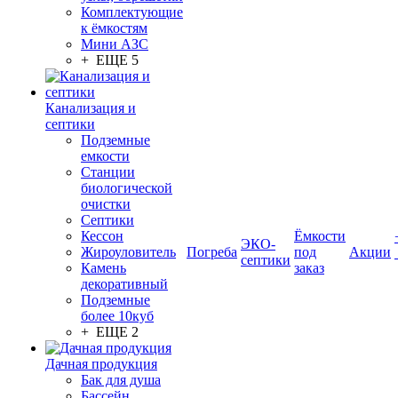
Комплектующие
к ёмкостям
Мини АЗС
+ ЕЩЕ 5
Канализация и
септики
Подземные
емкости
Станции
биологической
очистки
Септики
Кессон
Ёмкости
ЭКО-
Жироуловитель
Погреба
под
Акции
септики
Камень
заказ
декоративный
Подземные
более 10куб
+ ЕЩЕ 2
Дачная продукция
Бак для душа
Бассейн