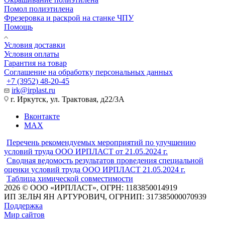
Помол полиэтилена
Фрезеровка и раскрой на станке ЧПУ
Помощь
Условия доставки
Условия оплаты
Гарантия на товар
Соглашение на обработку персональных данных
+7 (3952) 48-20-45
irk@irplast.ru
г. Иркутск, ул. Трактовая, д22/3А
Вконтакте
MAX
Перечень рекомендуемых мероприятий по улучшению
условий труда ООО ИРПЛАСТ от 21.05.2024 г.
Сводная ведомость результатов проведения специальной
оценки условий труда ООО ИРПЛАСТ 21.05.2024 г.
Таблица химической совместимости
2026 © ООО «ИРПЛАСТ», ОГРН: 1183850014919
ИП ЗЕЛЬЧ ЯН АРТУРОВИЧ, ОГРНИП: 317385000070939
Поддержка
Мир сайтов