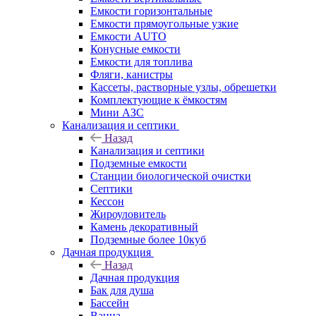
Емкости горизонтальные
Емкости прямоугольные узкие
Емкости АUТО
Конусные емкости
Емкости для топлива
Фляги, канистры
Кассеты, растворные узлы, обрешетки
Комплектующие к ёмкостям
Мини АЗС
Канализация и септики
Назад
Канализация и септики
Подземные емкости
Станции биологической очистки
Септики
Кессон
Жироуловитель
Камень декоративный
Подземные более 10куб
Дачная продукция
Назад
Дачная продукция
Бак для душа
Бассейн
Ванна