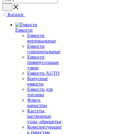
Каталог
Ёмкости
Емкости
вертикальные
Емкости
горизонтальные
Емкости
прямоугольные
узкие
Емкости АUТО
Конусные
емкости
Емкости для
топлива
Фляги,
канистры
Кассеты,
растворные
узлы, обрешетки
Комплектующие
к ёмкостям