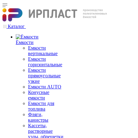
Каталог
Ёмкости
Емкости
вертикальные
Емкости
горизонтальные
Емкости
прямоугольные
узкие
Емкости АUТО
Конусные
емкости
Емкости для
топлива
Фляги,
канистры
Кассеты,
растворные
узлы, обрешетки