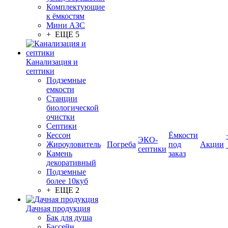
Комплектующие
к ёмкостям
Мини АЗС
+ ЕЩЕ 5
Канализация и
септики
Подземные
емкости
Станции
биологической
очистки
Септики
Кессон
Ёмкости
ЭКО-
Жироуловитель
Погреба
под
Акции
септики
Камень
заказ
декоративный
Подземные
более 10куб
+ ЕЩЕ 2
Дачная продукция
Бак для душа
Бассейн