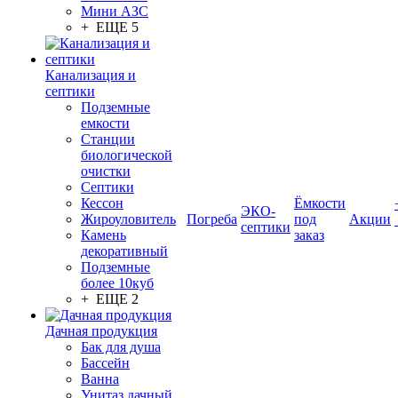
Мини АЗС
+ ЕЩЕ 5
Канализация и
септики
Подземные
емкости
Станции
биологической
очистки
Септики
Кессон
Ёмкости
ЭКО-
Жироуловитель
Погреба
под
Акции
септики
Камень
заказ
декоративный
Подземные
более 10куб
+ ЕЩЕ 2
Дачная продукция
Бак для душа
Бассейн
Ванна
Унитаз дачный