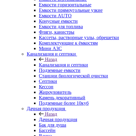
Емкости горизонтальные
Емкости прямоугольные узкие
Емкости АUТО
Конусные емкости
Емкости для топлива
Фляги, канистры
Кассеты, растворные узлы, обрешетки
Комплектующие к ёмкостям
Мини АЗС
Канализация и септики
Назад
Канализация и септики
Подземные емкости
Станции биологической очистки
Септики
Кессон
Жироуловитель
Камень декоративный
Подземные более 10куб
Дачная продукция
Назад
Дачная продукция
Бак для душа
Бассейн
Ванна