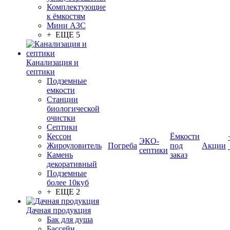
Комплектующие
к ёмкостям
Мини АЗС
+ ЕЩЕ 5
Канализация и
септики
Подземные
емкости
Станции
биологической
очистки
Септики
Кессон
Ёмкости
ЭКО-
Жироуловитель
Погреба
под
Акции
септики
Камень
заказ
декоративный
Подземные
более 10куб
+ ЕЩЕ 2
Дачная продукция
Бак для душа
Бассейн