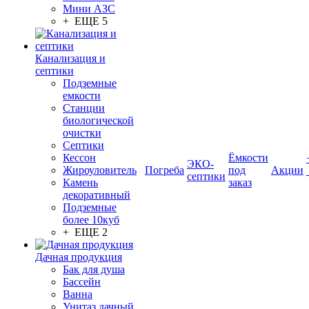
Мини АЗС
+ ЕЩЕ 5
Канализация и
септики
Подземные
емкости
Станции
биологической
очистки
Септики
Кессон
Ёмкости
ЭКО-
Жироуловитель
Погреба
под
Акции
септики
Камень
заказ
декоративный
Подземные
более 10куб
+ ЕЩЕ 2
Дачная продукция
Бак для душа
Бассейн
Ванна
Унитаз дачный