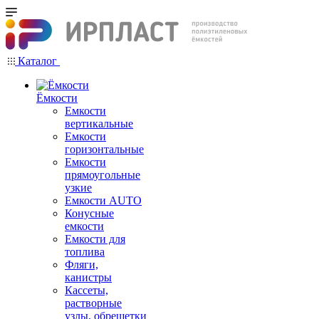
Каталог
Ёмкости
Емкости
вертикальные
Емкости
горизонтальные
Емкости
прямоугольные
узкие
Емкости АUТО
Конусные
емкости
Емкости для
топлива
Фляги,
канистры
Кассеты,
растворные
узлы, обрешетки