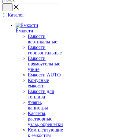
Каталог
Ёмкости
Емкости
вертикальные
Емкости
горизонтальные
Емкости
прямоугольные
узкие
Емкости АUТО
Конусные
емкости
Емкости для
топлива
Фляги,
канистры
Кассеты,
растворные
узлы, обрешетки
Комплектующие
к ёмкостям