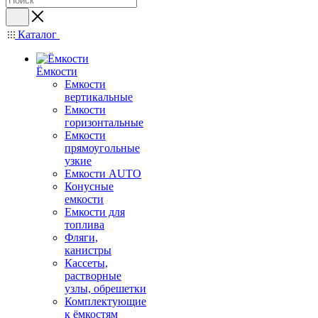
Каталог
Ёмкости
Емкости
вертикальные
Емкости
горизонтальные
Емкости
прямоугольные
узкие
Емкости АUТО
Конусные
емкости
Емкости для
топлива
Фляги,
канистры
Кассеты,
растворные
узлы, обрешетки
Комплектующие
к ёмкостям