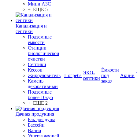
Мини АЗС
+ ЕЩЕ 5
Канализация и
септики
Подземные
емкости
Станции
биологической
очистки
Септики
Кессон
Ёмкости
ЭКО-
Жироуловитель
Погреба
под
Акции
септики
Камень
заказ
декоративный
Подземные
более 10куб
+ ЕЩЕ 2
Дачная продукция
Бак для душа
Бассейн
Ванна
Унитаз дачный