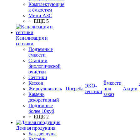
Комплектующие
к ёмкостям
Мини АЗС
+ ЕЩЕ 5
Канализация и
септики
Подземные
емкости
Станции
биологической
очистки
Септики
Кессон
Ёмкости
ЭКО-
Жироуловитель
Погреба
под
Акции
септики
Камень
заказ
декоративный
Подземные
более 10куб
+ ЕЩЕ 2
Дачная продукция
Бак для душа
Бассейн