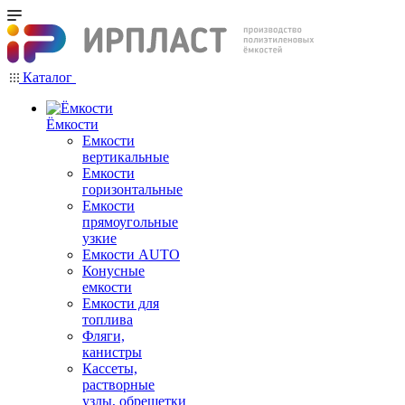
Каталог
Ёмкости
Емкости
вертикальные
Емкости
горизонтальные
Емкости
прямоугольные
узкие
Емкости АUТО
Конусные
емкости
Емкости для
топлива
Фляги,
канистры
Кассеты,
растворные
узлы, обрешетки