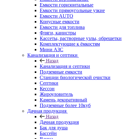
Емкости горизонтальные
Емкости прямоугольные узкие
Емкости АUТО
Конусные емкости
Емкости для топлива
Фляги, канистры
Кассеты, растворные узлы, обрешетки
Комплектующие к ёмкостям
Мини АЗС
Канализация и септики
Назад
Канализация и септики
Подземные емкости
Станции биологической очистки
Септики
Кессон
Жироуловитель
Камень декоративный
Подземные более 10куб
Дачная продукция
Назад
Дачная продукция
Бак для душа
Бассейн
Ванна