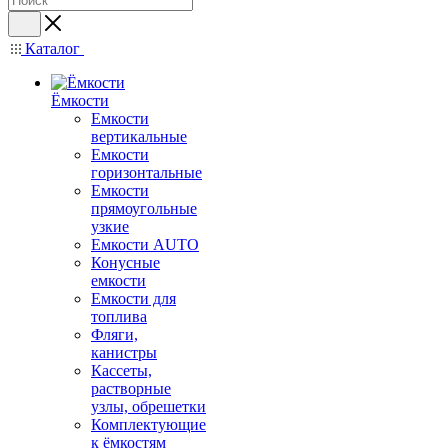
Каталог
Ёмкости
Емкости
вертикальные
Емкости
горизонтальные
Емкости
прямоугольные
узкие
Емкости АUТО
Конусные
емкости
Емкости для
топлива
Фляги,
канистры
Кассеты,
растворные
узлы, обрешетки
Комплектующие
к ёмкостям