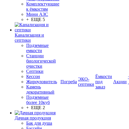
Комплектующие
к ёмкостям
Мини АЗС
+ ЕЩЕ 5
Канализация и
септики
Подземные
емкости
Станции
биологической
очистки
Септики
Кессон
Ёмкости
ЭКО-
Жироуловитель
Погреба
под
Акции
септики
Камень
заказ
декоративный
Подземные
более 10куб
+ ЕЩЕ 2
Дачная продукция
Бак для душа
Бассейн