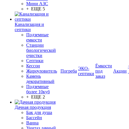
Мини АЗС
+ ЕЩЕ 5
Канализация и
септики
Подземные
емкости
Станции
биологической
очистки
Септики
Кессон
Ёмкости
ЭКО-
Жироуловитель
Погреба
под
Акции
септики
Камень
заказ
декоративный
Подземные
более 10куб
+ ЕЩЕ 2
Дачная продукция
Бак для душа
Бассейн
Ванна
Унитаз дачный