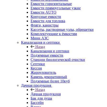
Емкости горизонтальные
Емкости прямоугольные узкие
Емкости АUТО
Конусные емкости
Емкости для топлива
Фляги, канистры
Кассеты, растворные узлы, обрешетки
Комплектующие к ёмкостям
Мини АЗС
Канализация и септики
Назад
Канализация и септики
Подземные емкости
Станции биологической очистки
Септики
Кессон
Жироуловитель
Камень декоративный
Подземные более 10куб
Дачная продукция
Назад
Дачная продукция
Бак для душа
Бассейн
Ванна