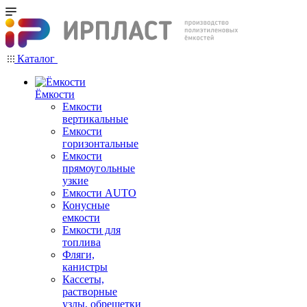
Каталог
Ёмкости
Емкости
вертикальные
Емкости
горизонтальные
Емкости
прямоугольные
узкие
Емкости АUТО
Конусные
емкости
Емкости для
топлива
Фляги,
канистры
Кассеты,
растворные
узлы, обрешетки