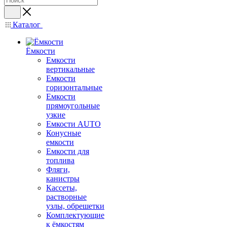
Каталог
Ёмкости
Емкости
вертикальные
Емкости
горизонтальные
Емкости
прямоугольные
узкие
Емкости АUТО
Конусные
емкости
Емкости для
топлива
Фляги,
канистры
Кассеты,
растворные
узлы, обрешетки
Комплектующие
к ёмкостям