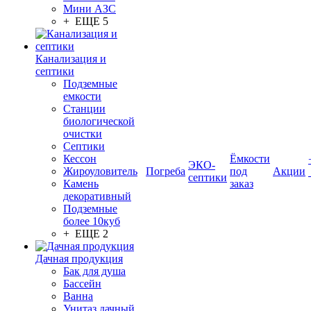
Мини АЗС
+ ЕЩЕ 5
Канализация и
септики
Подземные
емкости
Станции
биологической
очистки
Септики
Кессон
Ёмкости
ЭКО-
Жироуловитель
Погреба
под
Акции
септики
Камень
заказ
декоративный
Подземные
более 10куб
+ ЕЩЕ 2
Дачная продукция
Бак для душа
Бассейн
Ванна
Унитаз дачный