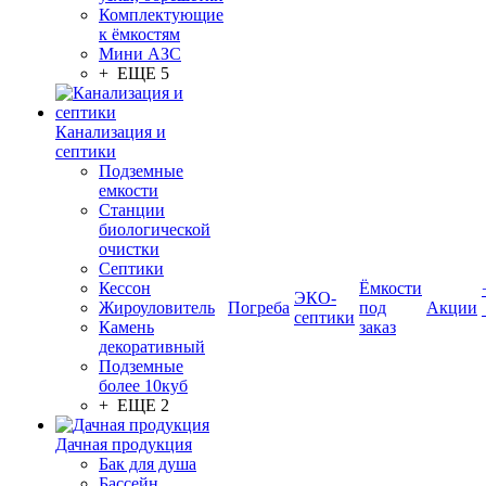
Комплектующие
к ёмкостям
Мини АЗС
+ ЕЩЕ 5
Канализация и
септики
Подземные
емкости
Станции
биологической
очистки
Септики
Кессон
Ёмкости
ЭКО-
Жироуловитель
Погреба
под
Акции
септики
Камень
заказ
декоративный
Подземные
более 10куб
+ ЕЩЕ 2
Дачная продукция
Бак для душа
Бассейн