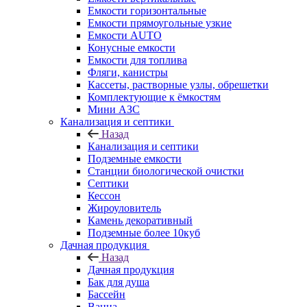
Емкости горизонтальные
Емкости прямоугольные узкие
Емкости АUТО
Конусные емкости
Емкости для топлива
Фляги, канистры
Кассеты, растворные узлы, обрешетки
Комплектующие к ёмкостям
Мини АЗС
Канализация и септики
Назад
Канализация и септики
Подземные емкости
Станции биологической очистки
Септики
Кессон
Жироуловитель
Камень декоративный
Подземные более 10куб
Дачная продукция
Назад
Дачная продукция
Бак для душа
Бассейн
Ванна