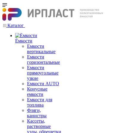
Каталог
Ёмкости
Емкости
вертикальные
Емкости
горизонтальные
Емкости
прямоугольные
узкие
Емкости АUТО
Конусные
емкости
Емкости для
топлива
Фляги,
канистры
Кассеты,
растворные
узлы, обрешетки