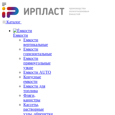
Каталог
Ёмкости
Емкости
вертикальные
Емкости
горизонтальные
Емкости
прямоугольные
узкие
Емкости АUТО
Конусные
емкости
Емкости для
топлива
Фляги,
канистры
Кассеты,
растворные
узлы, обрешетки