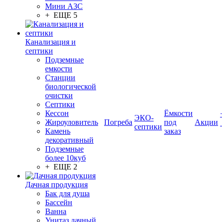
Мини АЗС
+ ЕЩЕ 5
Канализация и
септики
Подземные
емкости
Станции
биологической
очистки
Септики
Кессон
Ёмкости
ЭКО-
Жироуловитель
Погреба
под
Акции
септики
Камень
заказ
декоративный
Подземные
более 10куб
+ ЕЩЕ 2
Дачная продукция
Бак для душа
Бассейн
Ванна
Унитаз дачный