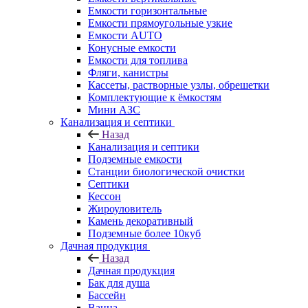
Емкости горизонтальные
Емкости прямоугольные узкие
Емкости АUТО
Конусные емкости
Емкости для топлива
Фляги, канистры
Кассеты, растворные узлы, обрешетки
Комплектующие к ёмкостям
Мини АЗС
Канализация и септики
Назад
Канализация и септики
Подземные емкости
Станции биологической очистки
Септики
Кессон
Жироуловитель
Камень декоративный
Подземные более 10куб
Дачная продукция
Назад
Дачная продукция
Бак для душа
Бассейн
Ванна