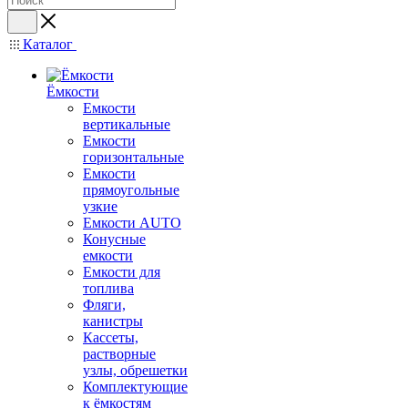
Каталог
Ёмкости
Емкости
вертикальные
Емкости
горизонтальные
Емкости
прямоугольные
узкие
Емкости АUТО
Конусные
емкости
Емкости для
топлива
Фляги,
канистры
Кассеты,
растворные
узлы, обрешетки
Комплектующие
к ёмкостям