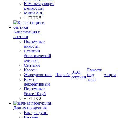
Комплектующие
к ёмкостям
Мини АЗС
+ ЕЩЕ 5
Канализация и
септики
Подземные
емкости
Станции
биологической
очистки
Септики
Кессон
Ёмкости
ЭКО-
Жироуловитель
Погреба
под
Акции
септики
Камень
заказ
декоративный
Подземные
более 10куб
+ ЕЩЕ 2
Дачная продукция
Бак для душа
Бассейн