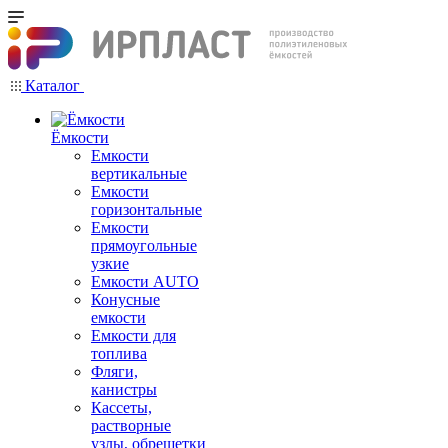
Каталог
Ёмкости
Емкости
вертикальные
Емкости
горизонтальные
Емкости
прямоугольные
узкие
Емкости АUТО
Конусные
емкости
Емкости для
топлива
Фляги,
канистры
Кассеты,
растворные
узлы, обрешетки