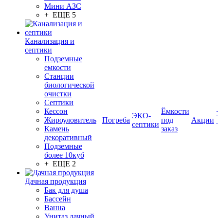
Мини АЗС
+ ЕЩЕ 5
Канализация и
септики
Подземные
емкости
Станции
биологической
очистки
Септики
Кессон
Ёмкости
ЭКО-
Жироуловитель
Погреба
под
Акции
септики
Камень
заказ
декоративный
Подземные
более 10куб
+ ЕЩЕ 2
Дачная продукция
Бак для душа
Бассейн
Ванна
Унитаз дачный