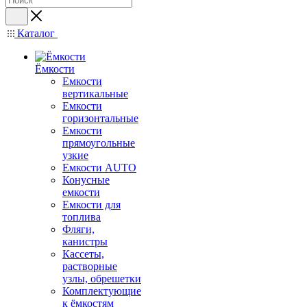
Каталог
Ёмкости
Емкости
вертикальные
Емкости
горизонтальные
Емкости
прямоугольные
узкие
Емкости АUТО
Конусные
емкости
Емкости для
топлива
Фляги,
канистры
Кассеты,
растворные
узлы, обрешетки
Комплектующие
к ёмкостям