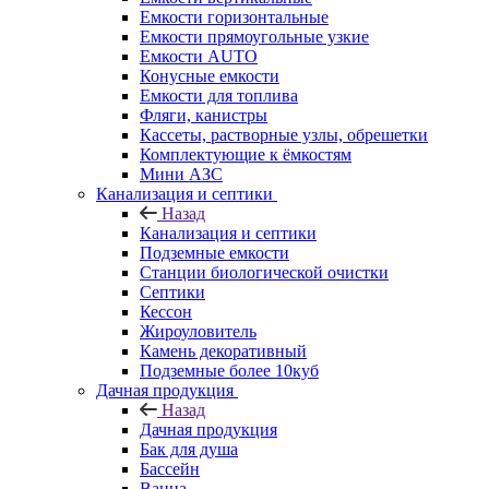
Емкости горизонтальные
Емкости прямоугольные узкие
Емкости АUТО
Конусные емкости
Емкости для топлива
Фляги, канистры
Кассеты, растворные узлы, обрешетки
Комплектующие к ёмкостям
Мини АЗС
Канализация и септики
Назад
Канализация и септики
Подземные емкости
Станции биологической очистки
Септики
Кессон
Жироуловитель
Камень декоративный
Подземные более 10куб
Дачная продукция
Назад
Дачная продукция
Бак для душа
Бассейн
Ванна