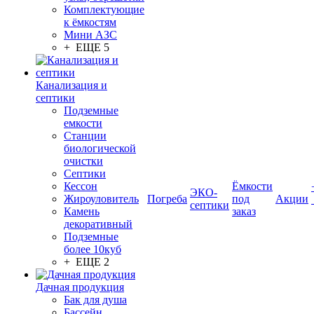
Комплектующие
к ёмкостям
Мини АЗС
+ ЕЩЕ 5
Канализация и
септики
Подземные
емкости
Станции
биологической
очистки
Септики
Кессон
Ёмкости
ЭКО-
Жироуловитель
Погреба
под
Акции
септики
Камень
заказ
декоративный
Подземные
более 10куб
+ ЕЩЕ 2
Дачная продукция
Бак для душа
Бассейн