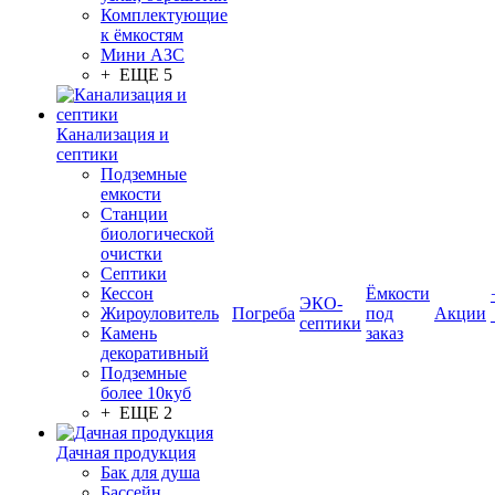
Комплектующие
к ёмкостям
Мини АЗС
+ ЕЩЕ 5
Канализация и
септики
Подземные
емкости
Станции
биологической
очистки
Септики
Кессон
Ёмкости
ЭКО-
Жироуловитель
Погреба
под
Акции
септики
Камень
заказ
декоративный
Подземные
более 10куб
+ ЕЩЕ 2
Дачная продукция
Бак для душа
Бассейн