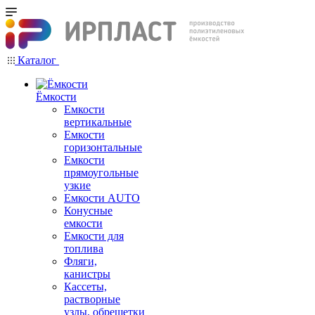
Каталог
Ёмкости
Емкости
вертикальные
Емкости
горизонтальные
Емкости
прямоугольные
узкие
Емкости АUТО
Конусные
емкости
Емкости для
топлива
Фляги,
канистры
Кассеты,
растворные
узлы, обрешетки