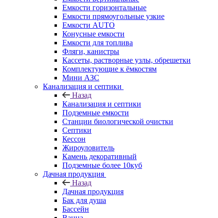
Емкости горизонтальные
Емкости прямоугольные узкие
Емкости АUТО
Конусные емкости
Емкости для топлива
Фляги, канистры
Кассеты, растворные узлы, обрешетки
Комплектующие к ёмкостям
Мини АЗС
Канализация и септики
Назад
Канализация и септики
Подземные емкости
Станции биологической очистки
Септики
Кессон
Жироуловитель
Камень декоративный
Подземные более 10куб
Дачная продукция
Назад
Дачная продукция
Бак для душа
Бассейн
Ванна