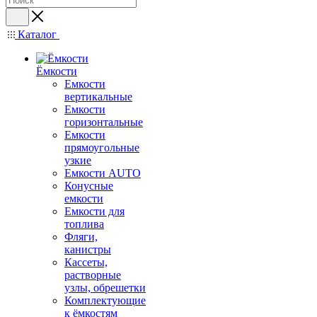
Каталог
Ёмкости
Емкости
вертикальные
Емкости
горизонтальные
Емкости
прямоугольные
узкие
Емкости АUТО
Конусные
емкости
Емкости для
топлива
Фляги,
канистры
Кассеты,
растворные
узлы, обрешетки
Комплектующие
к ёмкостям