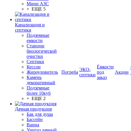
Мини АЗС
+ ЕЩЕ 5
Канализация и
септики
Подземные
емкости
Станции
биологической
очистки
Септики
Кессон
Ёмкости
ЭКО-
Жироуловитель
Погреба
под
Акции
септики
Камень
заказ
декоративный
Подземные
более 10куб
+ ЕЩЕ 2
Дачная продукция
Бак для душа
Бассейн
Ванна
Унитаз дачный