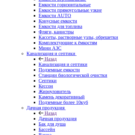
Емкости горизонтальные
Емкости прямоугольные узкие
Емкости АUТО
Конусные емкости
Емкости для топлива
Фляги, канистры
Кассеты, растворные узлы, обрешетки
Комплектующие к ёмкостям
Мини АЗС
Канализация и септики
Назад
Канализация и септики
Подземные емкости
Станции биологической очистки
Септики
Кессон
Жироуловитель
Камень декоративный
Подземные более 10куб
Дачная продукция
Назад
Дачная продукция
Бак для душа
Бассейн
Ванна