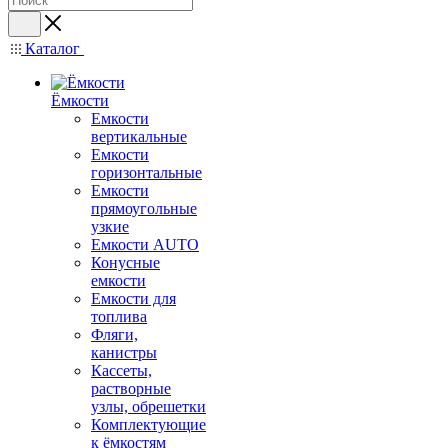
Каталог
Ёмкости
Емкости
вертикальные
Емкости
горизонтальные
Емкости
прямоугольные
узкие
Емкости АUТО
Конусные
емкости
Емкости для
топлива
Фляги,
канистры
Кассеты,
растворные
узлы, обрешетки
Комплектующие
к ёмкостям