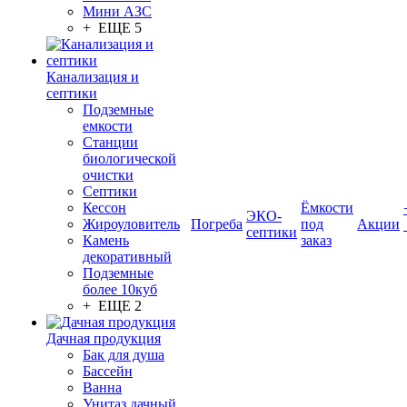
Мини АЗС
+ ЕЩЕ 5
Канализация и
септики
Подземные
емкости
Станции
биологической
очистки
Септики
Кессон
Ёмкости
ЭКО-
Жироуловитель
Погреба
под
Акции
септики
Камень
заказ
декоративный
Подземные
более 10куб
+ ЕЩЕ 2
Дачная продукция
Бак для душа
Бассейн
Ванна
Унитаз дачный