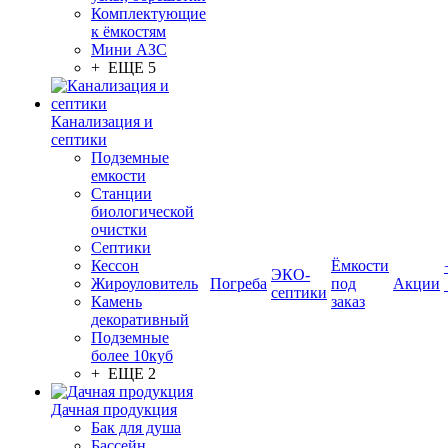
Комплектующие
к ёмкостям
Мини АЗС
+ ЕЩЕ 5
Канализация и
септики
Подземные
емкости
Станции
биологической
очистки
Септики
Кессон
Ёмкости
ЭКО-
Жироуловитель
Погреба
под
Акции
септики
Камень
заказ
декоративный
Подземные
более 10куб
+ ЕЩЕ 2
Дачная продукция
Бак для душа
Бассейн