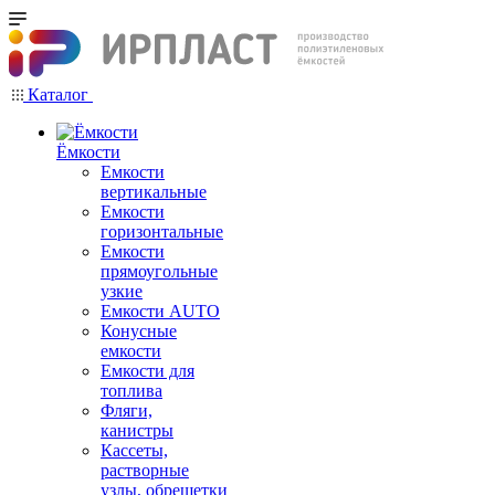
Каталог
Ёмкости
Емкости
вертикальные
Емкости
горизонтальные
Емкости
прямоугольные
узкие
Емкости АUТО
Конусные
емкости
Емкости для
топлива
Фляги,
канистры
Кассеты,
растворные
узлы, обрешетки