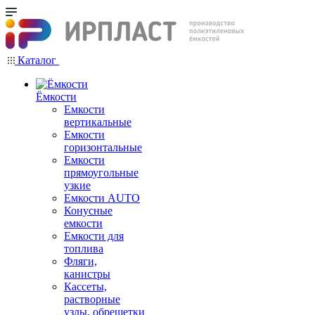
Каталог
Ёмкости
Емкости
вертикальные
Емкости
горизонтальные
Емкости
прямоугольные
узкие
Емкости АUТО
Конусные
емкости
Емкости для
топлива
Фляги,
канистры
Кассеты,
растворные
узлы, обрешетки