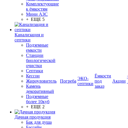
Комплектующие
к ёмкостям
Мини АЗС
+ ЕЩЕ 5
Канализация и
септики
Подземные
емкости
Станции
биологической
очистки
Септики
Кессон
Ёмкости
ЭКО-
Жироуловитель
Погреба
под
Акции
септики
Камень
заказ
декоративный
Подземные
более 10куб
+ ЕЩЕ 2
Дачная продукция
Бак для душа
Бассейн