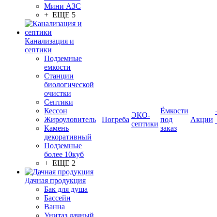
Мини АЗС
+ ЕЩЕ 5
Канализация и
септики
Подземные
емкости
Станции
биологической
очистки
Септики
Кессон
Ёмкости
ЭКО-
Жироуловитель
Погреба
под
Акции
септики
Камень
заказ
декоративный
Подземные
более 10куб
+ ЕЩЕ 2
Дачная продукция
Бак для душа
Бассейн
Ванна
Унитаз дачный