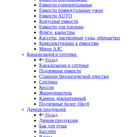
Емкости горизонтальные
Емкости прямоугольные узкие
Емкости АUТО
Конусные емкости
Емкости для топлива
Фляги, канистры
Кассеты, растворные узлы, обрешетки
Комплектующие к ёмкостям
Мини АЗС
Канализация и септики
Назад
Канализация и септики
Подземные емкости
Станции биологической очистки
Септики
Кессон
Жироуловитель
Камень декоративный
Подземные более 10куб
Дачная продукция
Назад
Дачная продукция
Бак для душа
Бассейн
Ванна