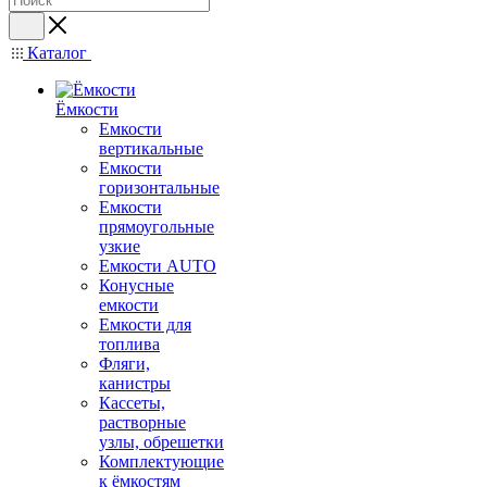
Каталог
Ёмкости
Емкости
вертикальные
Емкости
горизонтальные
Емкости
прямоугольные
узкие
Емкости АUТО
Конусные
емкости
Емкости для
топлива
Фляги,
канистры
Кассеты,
растворные
узлы, обрешетки
Комплектующие
к ёмкостям