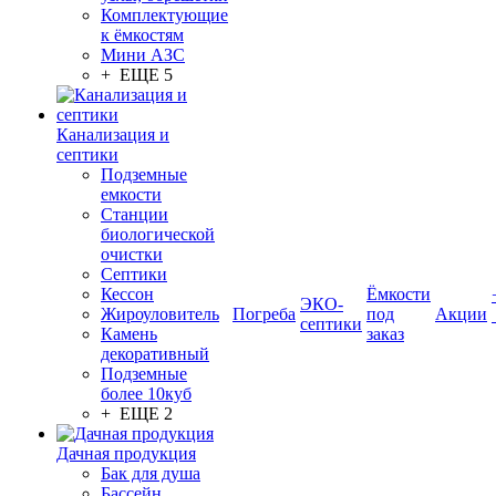
Комплектующие
к ёмкостям
Мини АЗС
+ ЕЩЕ 5
Канализация и
септики
Подземные
емкости
Станции
биологической
очистки
Септики
Кессон
Ёмкости
ЭКО-
Жироуловитель
Погреба
под
Акции
септики
Камень
заказ
декоративный
Подземные
более 10куб
+ ЕЩЕ 2
Дачная продукция
Бак для душа
Бассейн