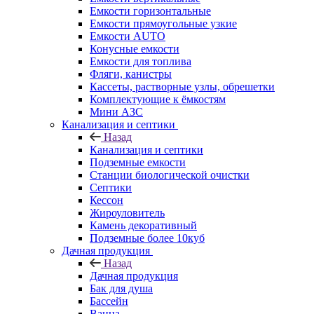
Емкости горизонтальные
Емкости прямоугольные узкие
Емкости АUТО
Конусные емкости
Емкости для топлива
Фляги, канистры
Кассеты, растворные узлы, обрешетки
Комплектующие к ёмкостям
Мини АЗС
Канализация и септики
Назад
Канализация и септики
Подземные емкости
Станции биологической очистки
Септики
Кессон
Жироуловитель
Камень декоративный
Подземные более 10куб
Дачная продукция
Назад
Дачная продукция
Бак для душа
Бассейн
Ванна