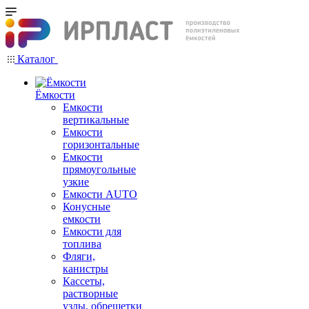
Каталог
Ёмкости
Емкости
вертикальные
Емкости
горизонтальные
Емкости
прямоугольные
узкие
Емкости АUТО
Конусные
емкости
Емкости для
топлива
Фляги,
канистры
Кассеты,
растворные
узлы, обрешетки