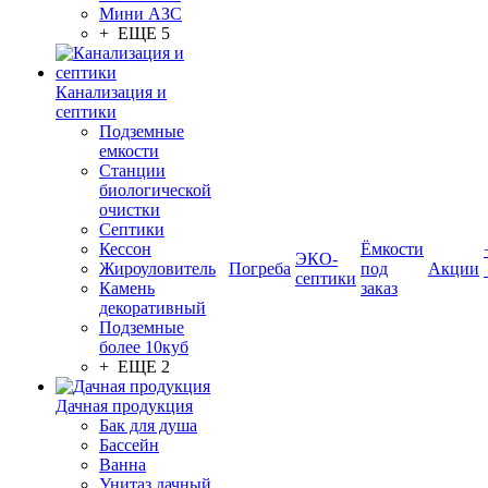
Мини АЗС
+ ЕЩЕ 5
Канализация и
септики
Подземные
емкости
Станции
биологической
очистки
Септики
Кессон
Ёмкости
ЭКО-
Жироуловитель
Погреба
под
Акции
септики
Камень
заказ
декоративный
Подземные
более 10куб
+ ЕЩЕ 2
Дачная продукция
Бак для душа
Бассейн
Ванна
Унитаз дачный