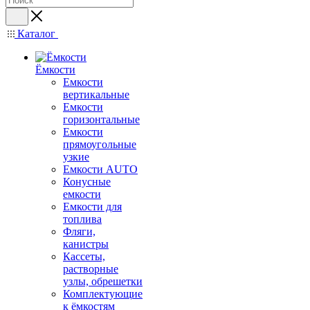
Каталог
Ёмкости
Емкости
вертикальные
Емкости
горизонтальные
Емкости
прямоугольные
узкие
Емкости АUТО
Конусные
емкости
Емкости для
топлива
Фляги,
канистры
Кассеты,
растворные
узлы, обрешетки
Комплектующие
к ёмкостям