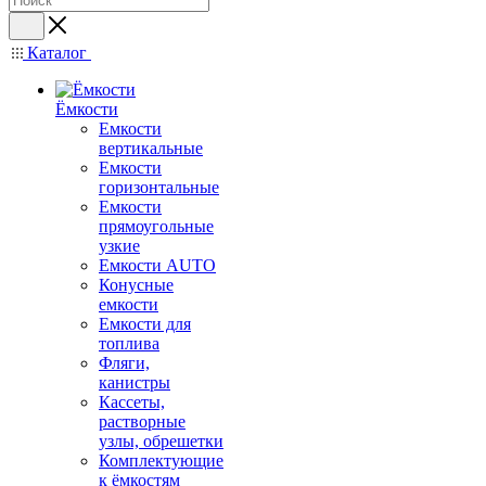
Каталог
Ёмкости
Емкости
вертикальные
Емкости
горизонтальные
Емкости
прямоугольные
узкие
Емкости АUТО
Конусные
емкости
Емкости для
топлива
Фляги,
канистры
Кассеты,
растворные
узлы, обрешетки
Комплектующие
к ёмкостям