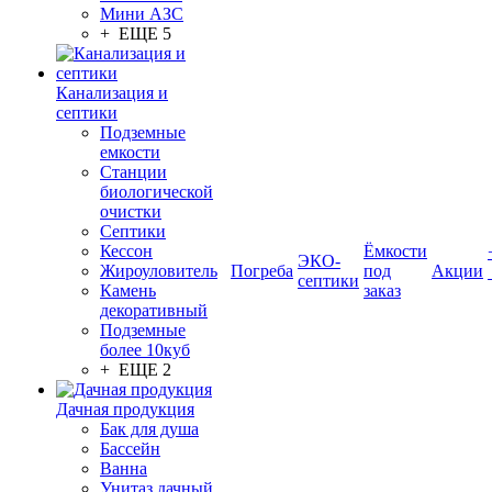
Мини АЗС
+ ЕЩЕ 5
Канализация и
септики
Подземные
емкости
Станции
биологической
очистки
Септики
Кессон
Ёмкости
ЭКО-
Жироуловитель
Погреба
под
Акции
септики
Камень
заказ
декоративный
Подземные
более 10куб
+ ЕЩЕ 2
Дачная продукция
Бак для душа
Бассейн
Ванна
Унитаз дачный