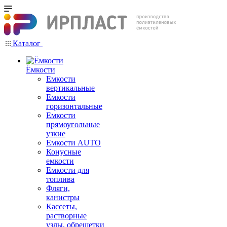
Каталог
Ёмкости
Емкости
вертикальные
Емкости
горизонтальные
Емкости
прямоугольные
узкие
Емкости АUТО
Конусные
емкости
Емкости для
топлива
Фляги,
канистры
Кассеты,
растворные
узлы, обрешетки