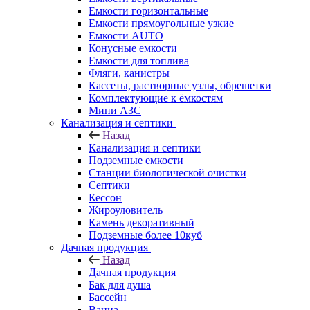
Емкости горизонтальные
Емкости прямоугольные узкие
Емкости АUТО
Конусные емкости
Емкости для топлива
Фляги, канистры
Кассеты, растворные узлы, обрешетки
Комплектующие к ёмкостям
Мини АЗС
Канализация и септики
Назад
Канализация и септики
Подземные емкости
Станции биологической очистки
Септики
Кессон
Жироуловитель
Камень декоративный
Подземные более 10куб
Дачная продукция
Назад
Дачная продукция
Бак для душа
Бассейн
Ванна