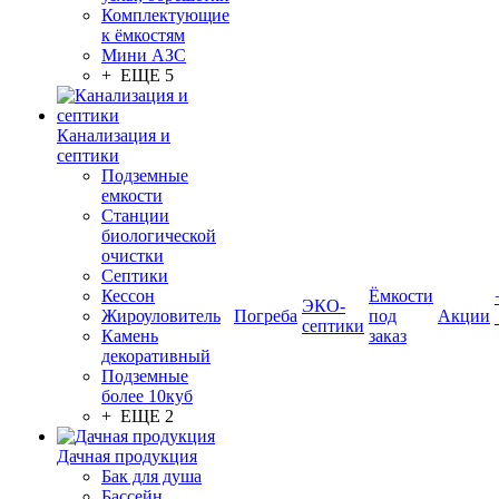
Комплектующие
к ёмкостям
Мини АЗС
+ ЕЩЕ 5
Канализация и
септики
Подземные
емкости
Станции
биологической
очистки
Септики
Кессон
Ёмкости
ЭКО-
Жироуловитель
Погреба
под
Акции
септики
Камень
заказ
декоративный
Подземные
более 10куб
+ ЕЩЕ 2
Дачная продукция
Бак для душа
Бассейн