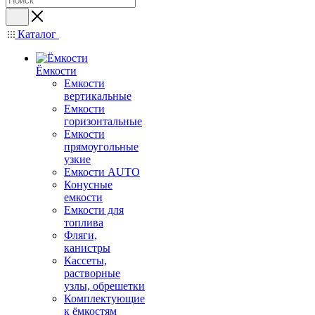
Каталог
Ёмкости
Емкости
вертикальные
Емкости
горизонтальные
Емкости
прямоугольные
узкие
Емкости АUТО
Конусные
емкости
Емкости для
топлива
Фляги,
канистры
Кассеты,
растворные
узлы, обрешетки
Комплектующие
к ёмкостям