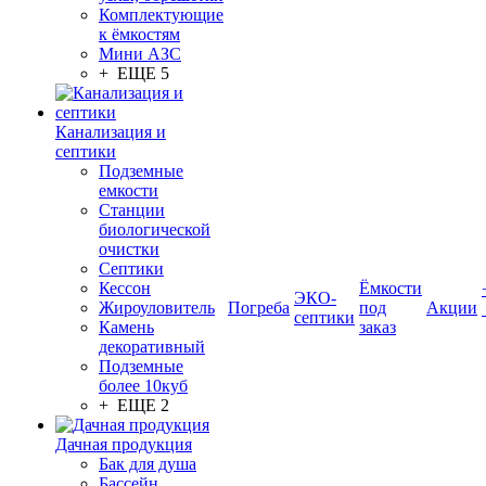
Комплектующие
к ёмкостям
Мини АЗС
+ ЕЩЕ 5
Канализация и
септики
Подземные
емкости
Станции
биологической
очистки
Септики
Кессон
Ёмкости
ЭКО-
Жироуловитель
Погреба
под
Акции
септики
Камень
заказ
декоративный
Подземные
более 10куб
+ ЕЩЕ 2
Дачная продукция
Бак для душа
Бассейн