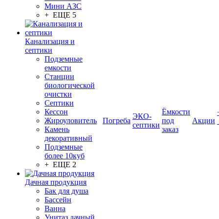
Мини АЗС
+ ЕЩЕ 5
Канализация и
септики
Подземные
емкости
Станции
биологической
очистки
Септики
Кессон
Ёмкости
ЭКО-
Жироуловитель
Погреба
под
Акции
септики
Камень
заказ
декоративный
Подземные
более 10куб
+ ЕЩЕ 2
Дачная продукция
Бак для душа
Бассейн
Ванна
Унитаз дачный