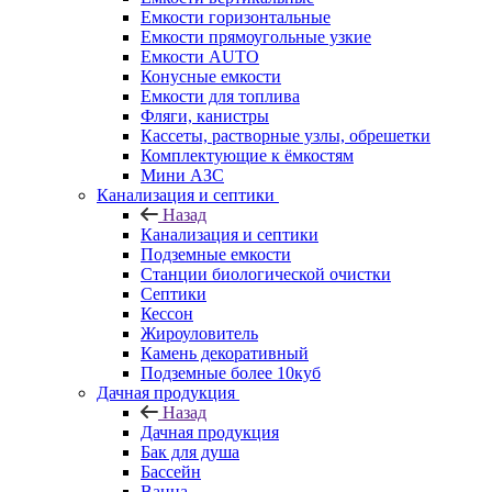
Емкости горизонтальные
Емкости прямоугольные узкие
Емкости АUТО
Конусные емкости
Емкости для топлива
Фляги, канистры
Кассеты, растворные узлы, обрешетки
Комплектующие к ёмкостям
Мини АЗС
Канализация и септики
Назад
Канализация и септики
Подземные емкости
Станции биологической очистки
Септики
Кессон
Жироуловитель
Камень декоративный
Подземные более 10куб
Дачная продукция
Назад
Дачная продукция
Бак для душа
Бассейн
Ванна