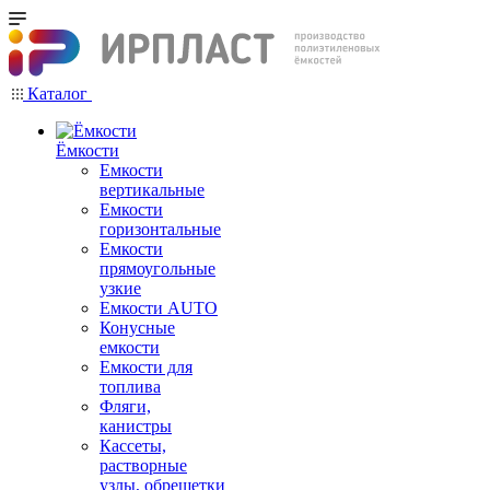
Каталог
Ёмкости
Емкости
вертикальные
Емкости
горизонтальные
Емкости
прямоугольные
узкие
Емкости АUТО
Конусные
емкости
Емкости для
топлива
Фляги,
канистры
Кассеты,
растворные
узлы, обрешетки