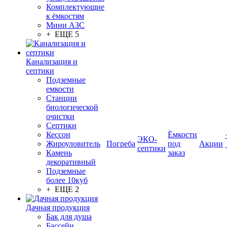
Комплектующие
к ёмкостям
Мини АЗС
+ ЕЩЕ 5
Канализация и
септики
Подземные
емкости
Станции
биологической
очистки
Септики
Кессон
Ёмкости
ЭКО-
Жироуловитель
Погреба
под
Акции
септики
Камень
заказ
декоративный
Подземные
более 10куб
+ ЕЩЕ 2
Дачная продукция
Бак для душа
Бассейн