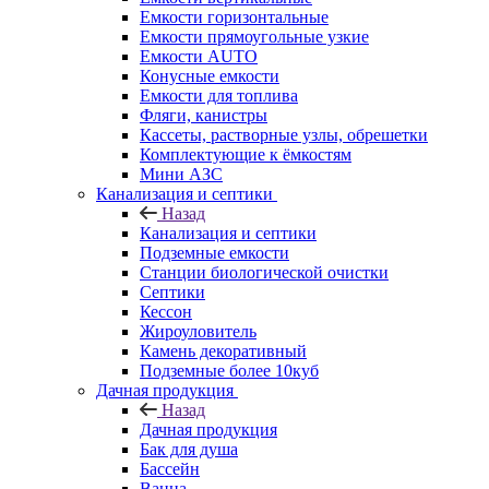
Емкости горизонтальные
Емкости прямоугольные узкие
Емкости АUТО
Конусные емкости
Емкости для топлива
Фляги, канистры
Кассеты, растворные узлы, обрешетки
Комплектующие к ёмкостям
Мини АЗС
Канализация и септики
Назад
Канализация и септики
Подземные емкости
Станции биологической очистки
Септики
Кессон
Жироуловитель
Камень декоративный
Подземные более 10куб
Дачная продукция
Назад
Дачная продукция
Бак для душа
Бассейн
Ванна