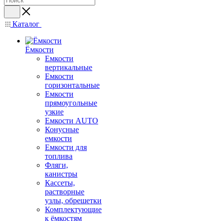
Каталог
Ёмкости
Емкости
вертикальные
Емкости
горизонтальные
Емкости
прямоугольные
узкие
Емкости АUТО
Конусные
емкости
Емкости для
топлива
Фляги,
канистры
Кассеты,
растворные
узлы, обрешетки
Комплектующие
к ёмкостям