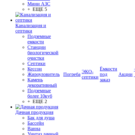
Мини АЗС
+ ЕЩЕ 5
Канализация и
септики
Подземные
емкости
Станции
биологической
очистки
Септики
Кессон
Ёмкости
ЭКО-
Жироуловитель
Погреба
под
Акции
септики
Камень
заказ
декоративный
Подземные
более 10куб
+ ЕЩЕ 2
Дачная продукция
Бак для душа
Бассейн
Ванна
Унитаз дачный