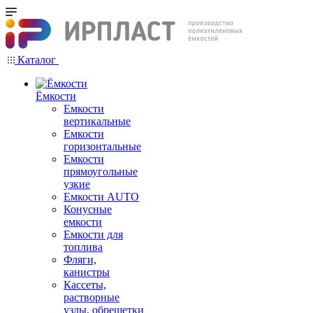
Каталог
Ёмкости
Емкости
вертикальные
Емкости
горизонтальные
Емкости
прямоугольные
узкие
Емкости АUТО
Конусные
емкости
Емкости для
топлива
Фляги,
канистры
Кассеты,
растворные
узлы, обрешетки