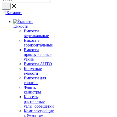
Каталог
Ёмкости
Емкости
вертикальные
Емкости
горизонтальные
Емкости
прямоугольные
узкие
Емкости АUТО
Конусные
емкости
Емкости для
топлива
Фляги,
канистры
Кассеты,
растворные
узлы, обрешетки
Комплектующие
к ёмкостям