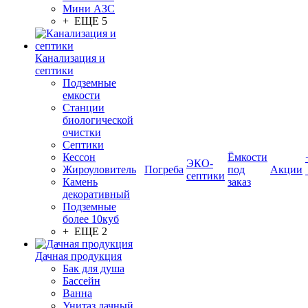
Мини АЗС
+ ЕЩЕ 5
Канализация и
септики
Подземные
емкости
Станции
биологической
очистки
Септики
Кессон
Ёмкости
ЭКО-
Жироуловитель
Погреба
под
Акции
септики
Камень
заказ
декоративный
Подземные
более 10куб
+ ЕЩЕ 2
Дачная продукция
Бак для душа
Бассейн
Ванна
Унитаз дачный