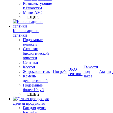
Комплектующие
к ёмкостям
Мини АЗС
+ ЕЩЕ 5
Канализация и
септики
Подземные
емкости
Станции
биологической
очистки
Септики
Кессон
Ёмкости
ЭКО-
Жироуловитель
Погреба
под
Акции
септики
Камень
заказ
декоративный
Подземные
более 10куб
+ ЕЩЕ 2
Дачная продукция
Бак для душа
Бассейн