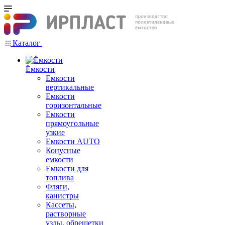
Каталог
Ёмкости
Емкости
вертикальные
Емкости
горизонтальные
Емкости
прямоугольные
узкие
Емкости АUТО
Конусные
емкости
Емкости для
топлива
Фляги,
канистры
Кассеты,
растворные
узлы, обрешетки