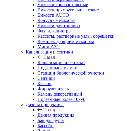
Емкости горизонтальные
Емкости прямоугольные узкие
Емкости АUТО
Конусные емкости
Емкости для топлива
Фляги, канистры
Кассеты, растворные узлы, обрешетки
Комплектующие к ёмкостям
Мини АЗС
Канализация и септики
Назад
Канализация и септики
Подземные емкости
Станции биологической очистки
Септики
Кессон
Жироуловитель
Камень декоративный
Подземные более 10куб
Дачная продукция
Назад
Дачная продукция
Бак для душа
Бассейн
Ванна