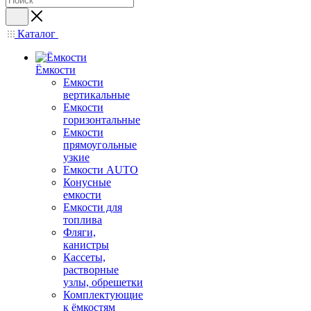
Каталог
Ёмкости
Емкости
вертикальные
Емкости
горизонтальные
Емкости
прямоугольные
узкие
Емкости АUТО
Конусные
емкости
Емкости для
топлива
Фляги,
канистры
Кассеты,
растворные
узлы, обрешетки
Комплектующие
к ёмкостям