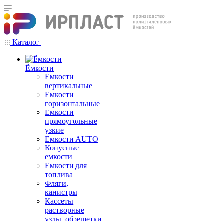
Каталог
Ёмкости
Емкости
вертикальные
Емкости
горизонтальные
Емкости
прямоугольные
узкие
Емкости АUТО
Конусные
емкости
Емкости для
топлива
Фляги,
канистры
Кассеты,
растворные
узлы, обрешетки