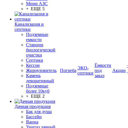
Мини АЗС
+ ЕЩЕ 5
Канализация и
септики
Подземные
емкости
Станции
биологической
очистки
Септики
Кессон
Ёмкости
ЭКО-
Жироуловитель
Погреба
под
Акции
септики
Камень
заказ
декоративный
Подземные
более 10куб
+ ЕЩЕ 2
Дачная продукция
Бак для душа
Бассейн
Ванна
Унитаз дачный