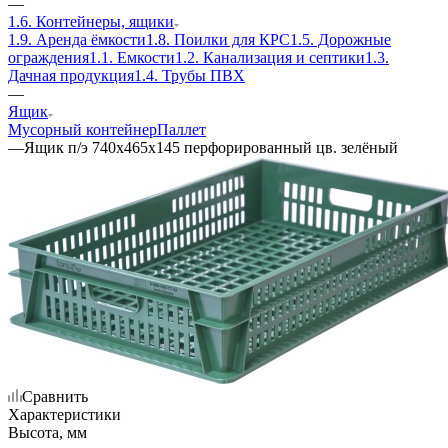
—
1.6. Контейнеры, ящики
1.9. Аренда ёмкости
1.8. Поилки для КРС
1.5. Дорожные
ограждения
1.1. Емкости
1.2. Канализация и септики
1.3.
Дачная продукция
1.4. Трубы ПВХ
—
Ящик
Мусорный контейнер
Паллет
—
Ящик п/э 740х465х145 перфорированный цв. зелёный
Сравнить
Характеристики
Высота, мм