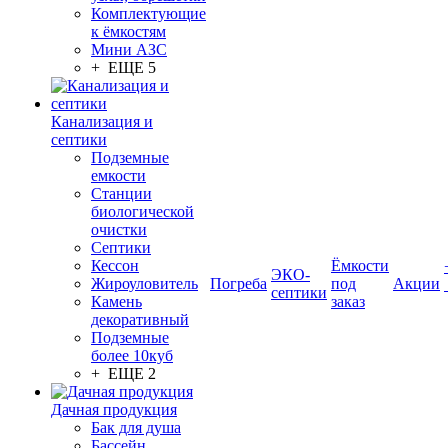
Комплектующие
к ёмкостям
Мини АЗС
+ ЕЩЕ 5
Канализация и
септики
Подземные
емкости
Станции
биологической
очистки
Септики
Кессон
Ёмкости
ЭКО-
Жироуловитель
Погреба
под
Акции
септики
Камень
заказ
декоративный
Подземные
более 10куб
+ ЕЩЕ 2
Дачная продукция
Бак для душа
Бассейн