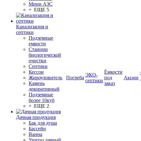
Мини АЗС
+ ЕЩЕ 5
Канализация и
септики
Подземные
емкости
Станции
биологической
очистки
Септики
Кессон
Ёмкости
ЭКО-
Жироуловитель
Погреба
под
Акции
септики
Камень
заказ
декоративный
Подземные
более 10куб
+ ЕЩЕ 2
Дачная продукция
Бак для душа
Бассейн
Ванна
Унитаз дачный