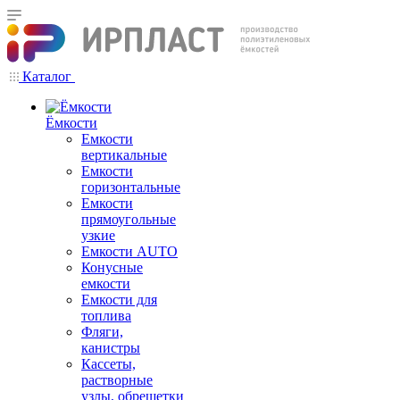
Каталог
Ёмкости
Емкости
вертикальные
Емкости
горизонтальные
Емкости
прямоугольные
узкие
Емкости АUТО
Конусные
емкости
Емкости для
топлива
Фляги,
канистры
Кассеты,
растворные
узлы, обрешетки