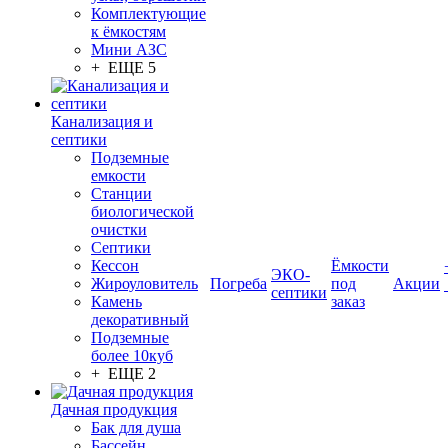
Комплектующие
к ёмкостям
Мини АЗС
+ ЕЩЕ 5
Канализация и
септики
Подземные
емкости
Станции
биологической
очистки
Септики
Кессон
Ёмкости
ЭКО-
Жироуловитель
Погреба
под
Акции
септики
Камень
заказ
декоративный
Подземные
более 10куб
+ ЕЩЕ 2
Дачная продукция
Бак для душа
Бассейн