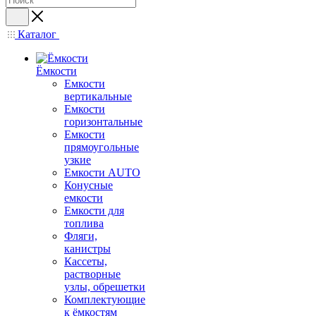
Каталог
Ёмкости
Емкости
вертикальные
Емкости
горизонтальные
Емкости
прямоугольные
узкие
Емкости АUТО
Конусные
емкости
Емкости для
топлива
Фляги,
канистры
Кассеты,
растворные
узлы, обрешетки
Комплектующие
к ёмкостям