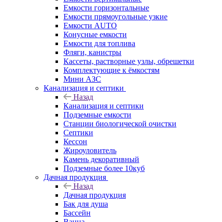
Емкости горизонтальные
Емкости прямоугольные узкие
Емкости АUТО
Конусные емкости
Емкости для топлива
Фляги, канистры
Кассеты, растворные узлы, обрешетки
Комплектующие к ёмкостям
Мини АЗС
Канализация и септики
Назад
Канализация и септики
Подземные емкости
Станции биологической очистки
Септики
Кессон
Жироуловитель
Камень декоративный
Подземные более 10куб
Дачная продукция
Назад
Дачная продукция
Бак для душа
Бассейн
Ванна