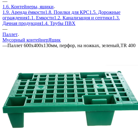
—
1.6. Контейнеры, ящики
1.9. Аренда ёмкости
1.8. Поилки для КРС
1.5. Дорожные
ограждения
1.1. Емкости
1.2. Канализация и септики
1.3.
Дачная продукция
1.4. Трубы ПВХ
—
Паллет
Мусорный контейнер
Ящик
—
Паллет 600х400х130мм, перфор, на ножках, зеленый,TR 400