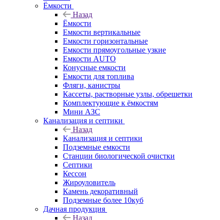
Ёмкости
Назад
Ёмкости
Емкости вертикальные
Емкости горизонтальные
Емкости прямоугольные узкие
Емкости АUТО
Конусные емкости
Емкости для топлива
Фляги, канистры
Кассеты, растворные узлы, обрешетки
Комплектующие к ёмкостям
Мини АЗС
Канализация и септики
Назад
Канализация и септики
Подземные емкости
Станции биологической очистки
Септики
Кессон
Жироуловитель
Камень декоративный
Подземные более 10куб
Дачная продукция
Назад