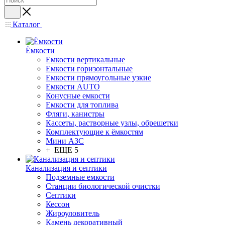
Каталог
Ёмкости
Емкости вертикальные
Емкости горизонтальные
Емкости прямоугольные узкие
Емкости АUТО
Конусные емкости
Емкости для топлива
Фляги, канистры
Кассеты, растворные узлы, обрешетки
Комплектующие к ёмкостям
Мини АЗС
+ ЕЩЕ 5
Канализация и септики
Подземные емкости
Станции биологической очистки
Септики
Кессон
Жироуловитель
Камень декоративный