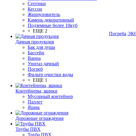
Септики
Кессон
Жироуловитель
Камень декоративный
Подземные более 10куб
+ ЕЩЕ 2
Погреба
ЭКО
Дачная продукция
Бак для душа
Бассейн
Ванна
Унитаз дачный
Погреб
Фильтр очистки воды
+ ЕЩЕ 1
Контейнеры, ящики
Мусорный контейнер
Паллет
Ящик
Дорожные ограждения
Трубы ПВХ
Труба ПВХ