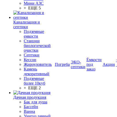
Мини АЗС
+ ЕЩЕ 5
Канализация и
септики
Подземные
емкости
Станции
биологической
очистки
Септики
Кессон
Ёмкости
ЭКО-
Жироуловитель
Погреба
под
Акции
септики
Камень
заказ
декоративный
Подземные
более 10куб
+ ЕЩЕ 2
Дачная продукция
Бак для душа
Бассейн
Ванна
Унитаз дачный