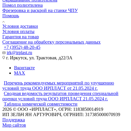
Помол полиэтилена
Фрезеровка и раскрой на станке ЧПУ
Помощь
Условия доставки
Условия оплаты
Гарантия на товар
Соглашение на обработку персональных данных
+7 (3952) 48-20-45
irk@irplast.ru
г. Иркутск, ул. Трактовая, д22/3А
Вконтакте
MAX
Перечень рекомендуемых мероприятий по улучшению
условий труда ООО ИРПЛАСТ от 21.05.2024 г.
Сводная ведомость результатов проведения специальной
оценки условий труда ООО ИРПЛАСТ 21.05.2024 г.
Таблица химической совместимости
2026 © ООО «ИРПЛАСТ», ОГРН: 1183850014919
ИП ЗЕЛЬЧ ЯН АРТУРОВИЧ, ОГРНИП: 317385000070939
Поддержка
Мир сайтов