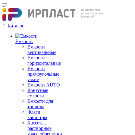
Каталог
Ёмкости
Емкости
вертикальные
Емкости
горизонтальные
Емкости
прямоугольные
узкие
Емкости АUТО
Конусные
емкости
Емкости для
топлива
Фляги,
канистры
Кассеты,
растворные
узлы, обрешетки