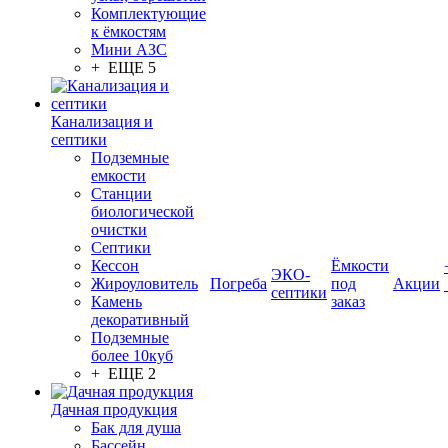
Комплектующие
к ёмкостям
Мини АЗС
+ ЕЩЕ 5
Канализация и
септики
Подземные
емкости
Станции
биологической
очистки
Септики
Кессон
Ёмкости
ЭКО-
Жироуловитель
Погреба
под
Акции
септики
Камень
заказ
декоративный
Подземные
более 10куб
+ ЕЩЕ 2
Дачная продукция
Бак для душа
Бассейн