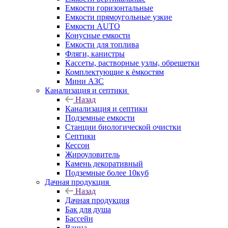
Емкости горизонтальные
Емкости прямоугольные узкие
Емкости АUТО
Конусные емкости
Емкости для топлива
Фляги, канистры
Кассеты, растворные узлы, обрешетки
Комплектующие к ёмкостям
Мини АЗС
Канализация и септики
Назад
Канализация и септики
Подземные емкости
Станции биологической очистки
Септики
Кессон
Жироуловитель
Камень декоративный
Подземные более 10куб
Дачная продукция
Назад
Дачная продукция
Бак для душа
Бассейн
Ванна