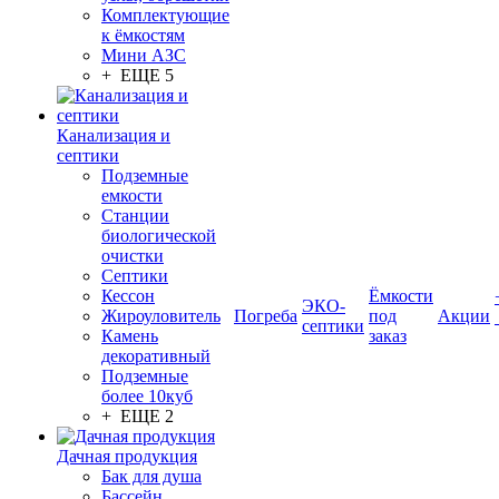
Комплектующие
к ёмкостям
Мини АЗС
+ ЕЩЕ 5
Канализация и
септики
Подземные
емкости
Станции
биологической
очистки
Септики
Кессон
Ёмкости
ЭКО-
Жироуловитель
Погреба
под
Акции
септики
Камень
заказ
декоративный
Подземные
более 10куб
+ ЕЩЕ 2
Дачная продукция
Бак для душа
Бассейн