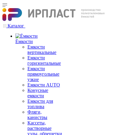
Каталог
Ёмкости
Емкости
вертикальные
Емкости
горизонтальные
Емкости
прямоугольные
узкие
Емкости АUТО
Конусные
емкости
Емкости для
топлива
Фляги,
канистры
Кассеты,
растворные
узлы, обрешетки