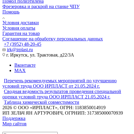
Помол полиэтилена
Фрезеровка и раскрой на станке ЧПУ
Помощь
Условия доставки
Условия оплаты
Гарантия на товар
Соглашение на обработку персональных данных
+7 (3952) 48-20-45
irk@irplast.ru
г. Иркутск, ул. Трактовая, д22/3А
Вконтакте
MAX
Перечень рекомендуемых мероприятий по улучшению
условий труда ООО ИРПЛАСТ от 21.05.2024 г.
Сводная ведомость результатов проведения специальной
оценки условий труда ООО ИРПЛАСТ 21.05.2024 г.
Таблица химической совместимости
2026 © ООО «ИРПЛАСТ», ОГРН: 1183850014919
ИП ЗЕЛЬЧ ЯН АРТУРОВИЧ, ОГРНИП: 317385000070939
Поддержка
Мир сайтов