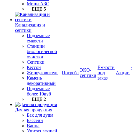
Мини АЗС
+ ЕЩЕ 5
Канализация и
септики
Подземные
емкости
Станции
биологической
очистки
Септики
Кессон
Ёмкости
ЭКО-
Жироуловитель
Погреба
под
Акции
септики
Камень
заказ
декоративный
Подземные
более 10куб
+ ЕЩЕ 2
Дачная продукция
Бак для душа
Бассейн
Ванна
Унитаз дачный