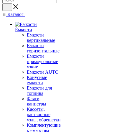
Каталог
Ёмкости
Емкости
вертикальные
Емкости
горизонтальные
Емкости
прямоугольные
узкие
Емкости АUТО
Конусные
емкости
Емкости для
топлива
Фляги,
канистры
Кассеты,
растворные
узлы, обрешетки
Комплектующие
к ёмкостям