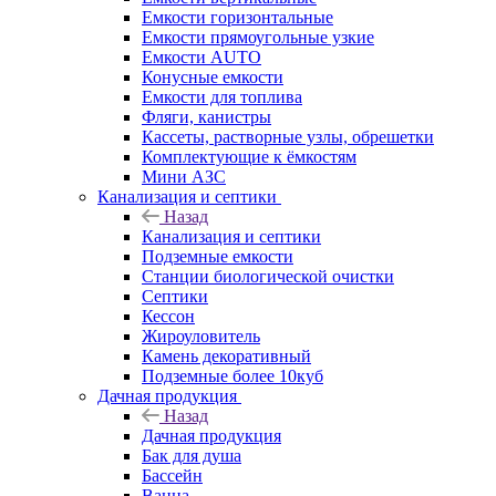
Емкости горизонтальные
Емкости прямоугольные узкие
Емкости АUТО
Конусные емкости
Емкости для топлива
Фляги, канистры
Кассеты, растворные узлы, обрешетки
Комплектующие к ёмкостям
Мини АЗС
Канализация и септики
Назад
Канализация и септики
Подземные емкости
Станции биологической очистки
Септики
Кессон
Жироуловитель
Камень декоративный
Подземные более 10куб
Дачная продукция
Назад
Дачная продукция
Бак для душа
Бассейн
Ванна