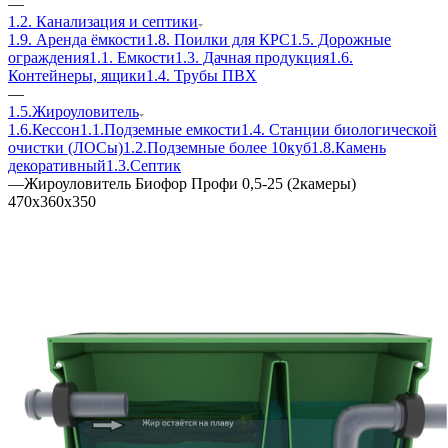
—
1.2. Канализация и септики
1.9. Аренда ёмкости
1.8. Поилки для КРС
1.5. Дорожные
ограждения
1.1. Емкости
1.3. Дачная продукция
1.6.
Контейнеры, ящики
1.4. Трубы ПВХ
—
1.5.Жироуловитель
1.6.Кессон
1.1.Подземные емкости
1.4. Станции биологической
очистки (ЛОСы)
1.2.Подземные более 10куб
1.8.Камень
декоративный
1.3.Септик
—
Жироуловитель Биофор Профи 0,5-25 (2камеры)
470х360х350