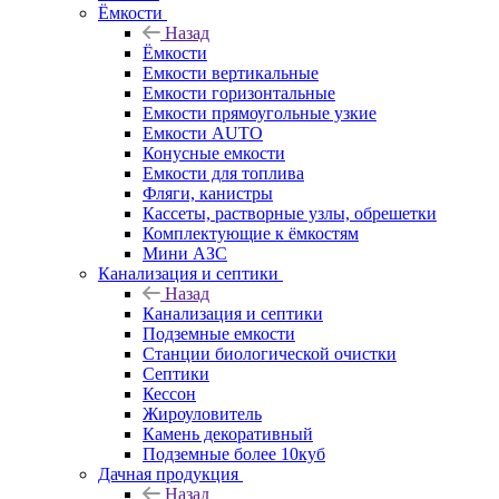
Ёмкости
Назад
Ёмкости
Емкости вертикальные
Емкости горизонтальные
Емкости прямоугольные узкие
Емкости АUТО
Конусные емкости
Емкости для топлива
Фляги, канистры
Кассеты, растворные узлы, обрешетки
Комплектующие к ёмкостям
Мини АЗС
Канализация и септики
Назад
Канализация и септики
Подземные емкости
Станции биологической очистки
Септики
Кессон
Жироуловитель
Камень декоративный
Подземные более 10куб
Дачная продукция
Назад