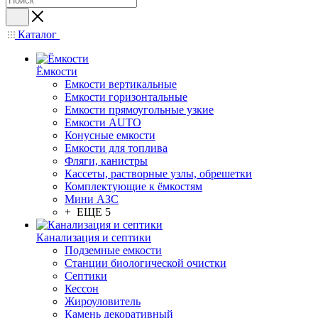
Каталог
Ёмкости
Емкости вертикальные
Емкости горизонтальные
Емкости прямоугольные узкие
Емкости АUТО
Конусные емкости
Емкости для топлива
Фляги, канистры
Кассеты, растворные узлы, обрешетки
Комплектующие к ёмкостям
Мини АЗС
+ ЕЩЕ 5
Канализация и септики
Подземные емкости
Станции биологической очистки
Септики
Кессон
Жироуловитель
Камень декоративный