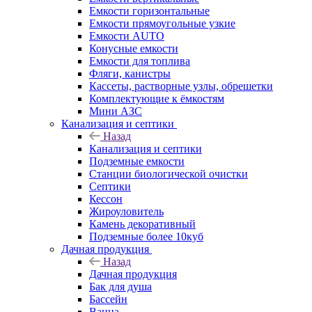
Емкости горизонтальные
Емкости прямоугольные узкие
Емкости АUТО
Конусные емкости
Емкости для топлива
Фляги, канистры
Кассеты, растворные узлы, обрешетки
Комплектующие к ёмкостям
Мини АЗС
Канализация и септики
Назад
Канализация и септики
Подземные емкости
Станции биологической очистки
Септики
Кессон
Жироуловитель
Камень декоративный
Подземные более 10куб
Дачная продукция
Назад
Дачная продукция
Бак для душа
Бассейн
Ванна