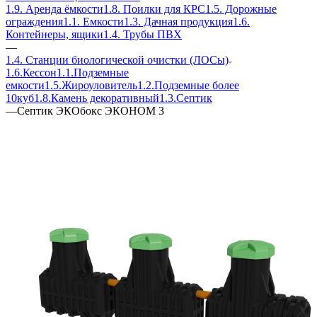
1.9. Аренда ёмкости
1.8. Поилки для КРС
1.5. Дорожные
ограждения
1.1. Емкости
1.3. Дачная продукция
1.6.
Контейнеры, ящики
1.4. Трубы ПВХ
—
1.4. Станции биологической очистки (ЛОСы)
1.6.Кессон
1.1.Подземные
емкости
1.5.Жироуловитель
1.2.Подземные более
10куб
1.8.Камень декоративный
1.3.Септик
—
Септик ЭКОбокс ЭКОНОМ 3