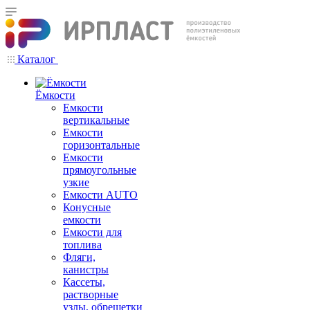
Каталог
Ёмкости
Емкости
вертикальные
Емкости
горизонтальные
Емкости
прямоугольные
узкие
Емкости АUТО
Конусные
емкости
Емкости для
топлива
Фляги,
канистры
Кассеты,
растворные
узлы, обрешетки