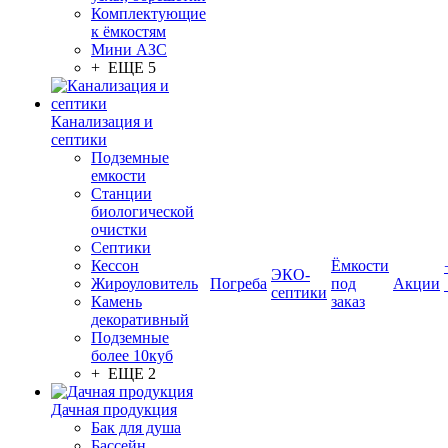
Комплектующие
к ёмкостям
Мини АЗС
+ ЕЩЕ 5
Канализация и
септики
Подземные
емкости
Станции
биологической
очистки
Септики
Кессон
Ёмкости
ЭКО-
Жироуловитель
Погреба
под
Акции
септики
Камень
заказ
декоративный
Подземные
более 10куб
+ ЕЩЕ 2
Дачная продукция
Бак для душа
Бассейн