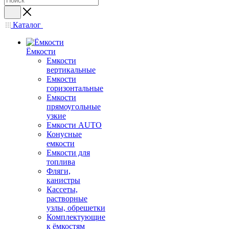
Каталог
Ёмкости
Емкости
вертикальные
Емкости
горизонтальные
Емкости
прямоугольные
узкие
Емкости АUТО
Конусные
емкости
Емкости для
топлива
Фляги,
канистры
Кассеты,
растворные
узлы, обрешетки
Комплектующие
к ёмкостям