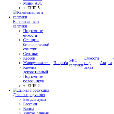
Мини АЗС
+ ЕЩЕ 5
Канализация и
септики
Подземные
емкости
Станции
биологической
очистки
Септики
Кессон
Ёмкости
ЭКО-
Жироуловитель
Погреба
под
Акции
септики
Камень
заказ
декоративный
Подземные
более 10куб
+ ЕЩЕ 2
Дачная продукция
Бак для душа
Бассейн
Ванна
Унитаз дачный