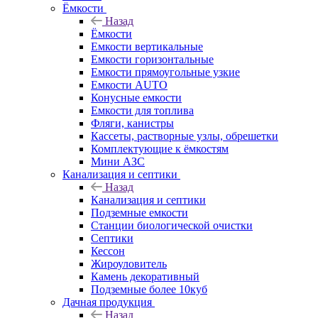
Ёмкости
Назад
Ёмкости
Емкости вертикальные
Емкости горизонтальные
Емкости прямоугольные узкие
Емкости АUТО
Конусные емкости
Емкости для топлива
Фляги, канистры
Кассеты, растворные узлы, обрешетки
Комплектующие к ёмкостям
Мини АЗС
Канализация и септики
Назад
Канализация и септики
Подземные емкости
Станции биологической очистки
Септики
Кессон
Жироуловитель
Камень декоративный
Подземные более 10куб
Дачная продукция
Назад