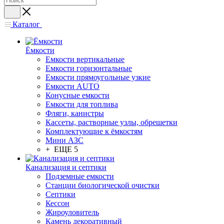
Каталог
Ёмкости
Емкости вертикальные
Емкости горизонтальные
Емкости прямоугольные узкие
Емкости АUТО
Конусные емкости
Емкости для топлива
Фляги, канистры
Кассеты, растворные узлы, обрешетки
Комплектующие к ёмкостям
Мини АЗС
+ ЕЩЕ 5
Канализация и септики
Подземные емкости
Станции биологической очистки
Септики
Кессон
Жироуловитель
Камень декоративный