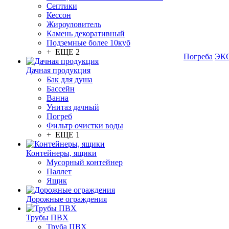
Септики
Кессон
Жироуловитель
Камень декоративный
Подземные более 10куб
+ ЕЩЕ 2
Погреба
ЭКО
Дачная продукция
Бак для душа
Бассейн
Ванна
Унитаз дачный
Погреб
Фильтр очистки воды
+ ЕЩЕ 1
Контейнеры, ящики
Мусорный контейнер
Паллет
Ящик
Дорожные ограждения
Трубы ПВХ
Труба ПВХ