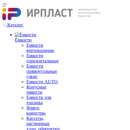
Каталог
Ёмкости
Емкости
вертикальные
Емкости
горизонтальные
Емкости
прямоугольные
узкие
Емкости АUТО
Конусные
емкости
Емкости для
топлива
Фляги,
канистры
Кассеты,
растворные
узлы, обрешетки