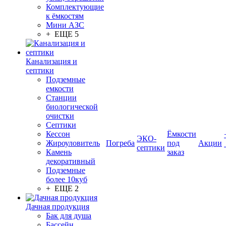
Комплектующие
к ёмкостям
Мини АЗС
+ ЕЩЕ 5
Канализация и
септики
Подземные
емкости
Станции
биологической
очистки
Септики
Кессон
Ёмкости
ЭКО-
Жироуловитель
Погреба
под
Акции
септики
Камень
заказ
декоративный
Подземные
более 10куб
+ ЕЩЕ 2
Дачная продукция
Бак для душа
Бассейн