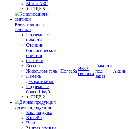
Мини АЗС
+ ЕЩЕ 5
Канализация и
септики
Подземные
емкости
Станции
биологической
очистки
Септики
Кессон
Ёмкости
ЭКО-
Жироуловитель
Погреба
под
Акции
септики
Камень
заказ
декоративный
Подземные
более 10куб
+ ЕЩЕ 2
Дачная продукция
Бак для душа
Бассейн
Ванна
Унитаз дачный