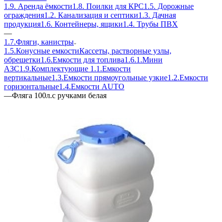
1.9. Аренда ёмкости
1.8. Поилки для КРС
1.5. Дорожные
ограждения
1.2. Канализация и септики
1.3. Дачная
продукция
1.6. Контейнеры, ящики
1.4. Трубы ПВХ
—
1.7.Фляги, канистры
1.5.Конусные емкости
Кассеты, растворные узлы,
обрешетки
1.6.Емкости для топлива
1.6.1.Мини
АЗС
1.9.Комплектующие
1.1.Емкости
вертикальные
1.3.Емкости прямоугольные узкие
1.2.Емкости
горизонтальные
1.4.Емкости АUТО
—
Фляга 100л.с ручками белая