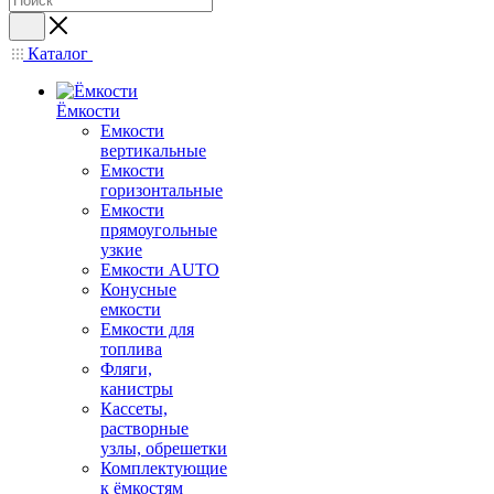
Каталог
Ёмкости
Емкости
вертикальные
Емкости
горизонтальные
Емкости
прямоугольные
узкие
Емкости АUТО
Конусные
емкости
Емкости для
топлива
Фляги,
канистры
Кассеты,
растворные
узлы, обрешетки
Комплектующие
к ёмкостям