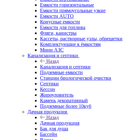
Емкости горизонтальные
Емкости прямоугольные узкие
Емкости АUТО
Конусные емкости
Емкости для топлива
Фляги, канистры
Кассеты, растворные узлы, обрешетки
Комплектующие к ёмкостям
Мини АЗС
Канализация и септики
Назад
Канализация и септики
Подземные емкости
Станции биологической очистки
Септики
Кессон
Жироуловитель
Камень декоративный
Подземные более 10куб
Дачная продукция
Назад
Дачная продукция
Бак для душа
Бассейн
Ванна