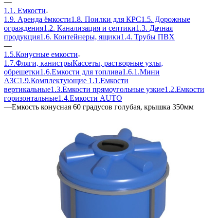
—
1.1. Емкости
1.9. Аренда ёмкости
1.8. Поилки для КРС
1.5. Дорожные
ограждения
1.2. Канализация и септики
1.3. Дачная
продукция
1.6. Контейнеры, ящики
1.4. Трубы ПВХ
—
1.5.Конусные емкости
1.7.Фляги, канистры
Кассеты, растворные узлы,
обрешетки
1.6.Емкости для топлива
1.6.1.Мини
АЗС
1.9.Комплектующие
1.1.Емкости
вертикальные
1.3.Емкости прямоугольные узкие
1.2.Емкости
горизонтальные
1.4.Емкости АUТО
—
Емкость конусная 60 градусов голубая, крышка 350мм