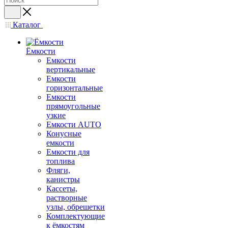
Каталог
Ёмкости
Емкости
вертикальные
Емкости
горизонтальные
Емкости
прямоугольные
узкие
Емкости АUТО
Конусные
емкости
Емкости для
топлива
Фляги,
канистры
Кассеты,
растворные
узлы, обрешетки
Комплектующие
к ёмкостям