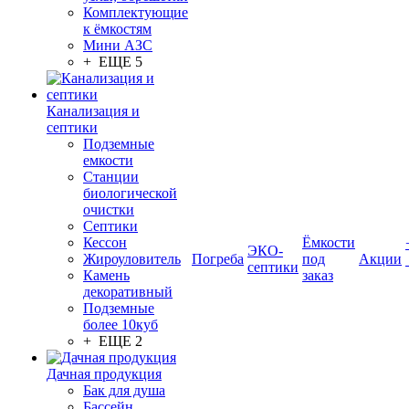
Комплектующие
к ёмкостям
Мини АЗС
+ ЕЩЕ 5
Канализация и
септики
Подземные
емкости
Станции
биологической
очистки
Септики
Кессон
Ёмкости
ЭКО-
Жироуловитель
Погреба
под
Акции
септики
Камень
заказ
декоративный
Подземные
более 10куб
+ ЕЩЕ 2
Дачная продукция
Бак для душа
Бассейн