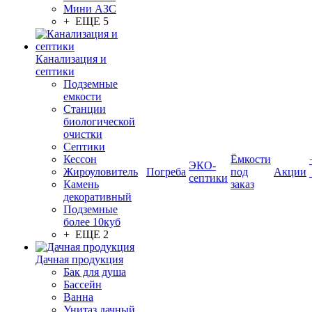
Мини АЗС
+ ЕЩЕ 5
Канализация и
септики
Подземные
емкости
Станции
биологической
очистки
Септики
Кессон
Ёмкости
ЭКО-
Жироуловитель
Погреба
под
Акции
септики
Камень
заказ
декоративный
Подземные
более 10куб
+ ЕЩЕ 2
Дачная продукция
Бак для душа
Бассейн
Ванна
Унитаз дачный