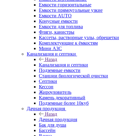
Емкости горизонтальные
Емкости прямоугольные узкие
Емкости АUТО
Конусные емкости
Емкости для топлива
Фляги, канистры
Кассеты, растворные узлы, обрешетки
Комплектующие к ёмкостям
Мини АЗС
Канализация и септики
Назад
Канализация и септики
Подземные емкости
Станции биологической очистки
Септики
Кессон
Жироуловитель
Камень декоративный
Подземные более 10куб
Дачная продукция
Назад
Дачная продукция
Бак для душа
Бассейн
Ванна