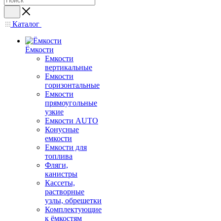
Каталог
Ёмкости
Емкости
вертикальные
Емкости
горизонтальные
Емкости
прямоугольные
узкие
Емкости АUТО
Конусные
емкости
Емкости для
топлива
Фляги,
канистры
Кассеты,
растворные
узлы, обрешетки
Комплектующие
к ёмкостям