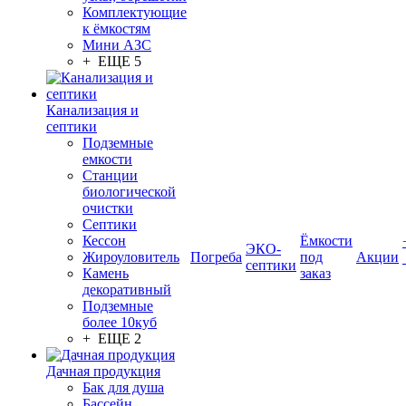
Комплектующие
к ёмкостям
Мини АЗС
+ ЕЩЕ 5
Канализация и
септики
Подземные
емкости
Станции
биологической
очистки
Септики
Кессон
Ёмкости
ЭКО-
Жироуловитель
Погреба
под
Акции
септики
Камень
заказ
декоративный
Подземные
более 10куб
+ ЕЩЕ 2
Дачная продукция
Бак для душа
Бассейн