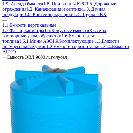
1.9. Аренда ёмкости
1.8. Поилки для КРС
1.5. Дорожные
ограждения
1.2. Канализация и септики
1.3. Дачная
продукция
1.6. Контейнеры, ящики
1.4. Трубы ПВХ
—
1.1.Емкости вертикальные
1.7.Фляги, канистры
1.5.Конусные емкости
Кассеты,
растворные узлы, обрешетки
1.6.Емкости для
топлива
1.6.1.Мини АЗС
1.9.Комплектующие
1.3.Емкости
прямоугольные узкие
1.2.Емкости горизонтальные
1.4.Емкости
АUТО
—
Ёмкость ЭВЛ 9000 л. голубая