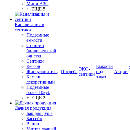
Мини АЗС
+ ЕЩЕ 5
Канализация и
септики
Подземные
емкости
Станции
биологической
очистки
Септики
Кессон
Ёмкости
ЭКО-
Жироуловитель
Погреба
под
Акции
септики
Камень
заказ
декоративный
Подземные
более 10куб
+ ЕЩЕ 2
Дачная продукция
Бак для душа
Бассейн
Ванна
Унитаз дачный