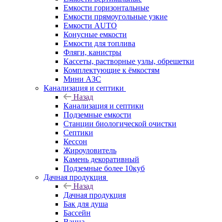
Емкости горизонтальные
Емкости прямоугольные узкие
Емкости АUТО
Конусные емкости
Емкости для топлива
Фляги, канистры
Кассеты, растворные узлы, обрешетки
Комплектующие к ёмкостям
Мини АЗС
Канализация и септики
Назад
Канализация и септики
Подземные емкости
Станции биологической очистки
Септики
Кессон
Жироуловитель
Камень декоративный
Подземные более 10куб
Дачная продукция
Назад
Дачная продукция
Бак для душа
Бассейн
Ванна