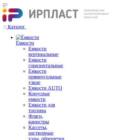
Каталог
Ёмкости
Емкости
вертикальные
Емкости
горизонтальные
Емкости
прямоугольные
узкие
Емкости АUТО
Конусные
емкости
Емкости для
топлива
Фляги,
канистры
Кассеты,
растворные
узлы, обрешетки