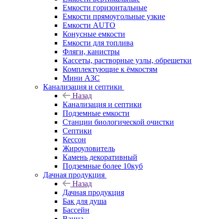
Емкости горизонтальные
Емкости прямоугольные узкие
Емкости АUТО
Конусные емкости
Емкости для топлива
Фляги, канистры
Кассеты, растворные узлы, обрешетки
Комплектующие к ёмкостям
Мини АЗС
Канализация и септики
Назад
Канализация и септики
Подземные емкости
Станции биологической очистки
Септики
Кессон
Жироуловитель
Камень декоративный
Подземные более 10куб
Дачная продукция
Назад
Дачная продукция
Бак для душа
Бассейн
Ванна