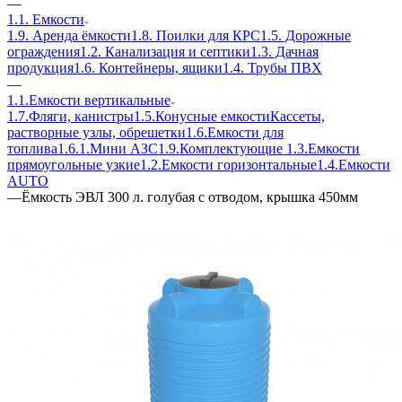
—
1.1. Емкости
1.9. Аренда ёмкости
1.8. Поилки для КРС
1.5. Дорожные
ограждения
1.2. Канализация и септики
1.3. Дачная
продукция
1.6. Контейнеры, ящики
1.4. Трубы ПВХ
—
1.1.Емкости вертикальные
1.7.Фляги, канистры
1.5.Конусные емкости
Кассеты,
растворные узлы, обрешетки
1.6.Емкости для
топлива
1.6.1.Мини АЗС
1.9.Комплектующие
1.3.Емкости
прямоугольные узкие
1.2.Емкости горизонтальные
1.4.Емкости
АUТО
—
Ёмкость ЭВЛ 300 л. голубая с отводом, крышка 450мм