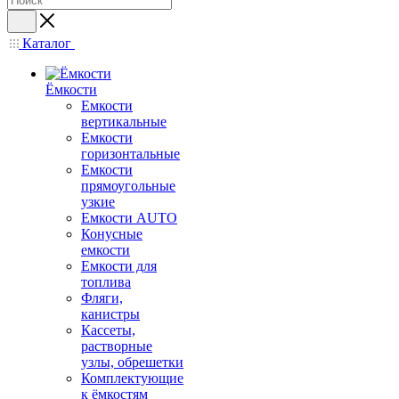
Каталог
Ёмкости
Емкости
вертикальные
Емкости
горизонтальные
Емкости
прямоугольные
узкие
Емкости АUТО
Конусные
емкости
Емкости для
топлива
Фляги,
канистры
Кассеты,
растворные
узлы, обрешетки
Комплектующие
к ёмкостям