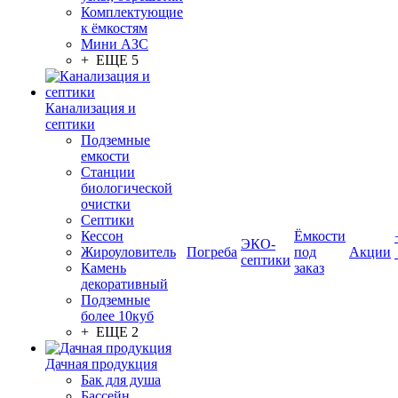
Комплектующие
к ёмкостям
Мини АЗС
+ ЕЩЕ 5
Канализация и
септики
Подземные
емкости
Станции
биологической
очистки
Септики
Кессон
Ёмкости
ЭКО-
Жироуловитель
Погреба
под
Акции
септики
Камень
заказ
декоративный
Подземные
более 10куб
+ ЕЩЕ 2
Дачная продукция
Бак для душа
Бассейн