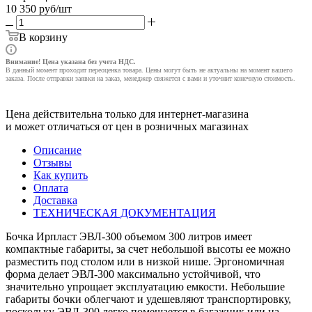
10 350
руб
/шт
В корзину
Внимание! Цена указана без учета НДС.
В данный момент проходит переоценка товара. Цены могут быть не актуальны на момент вашего
заказа. После отправки заявки на заказ, менеджер свяжется с вами и уточнит конечную стоимость.
Цена действительна только для интернет-магазина
и может отличаться от цен в розничных магазинах
Описание
Отзывы
Как купить
Оплата
Доставка
ТЕХНИЧЕСКАЯ ДОКУМЕНТАЦИЯ
Бочка Ирпласт ЭВЛ-300 объемом 300 литров имеет
компактные габариты, за счет небольшой высоты ее можно
разместить под столом или в низкой нише. Эргономичная
форма делает ЭВЛ-300 максимально устойчивой, что
значительно упрощает эксплуатацию емкости. Небольшие
габариты бочки облегчают и удешевляют транспортировку,
поскольку ЭВЛ-300 легко помещается в багажник или на