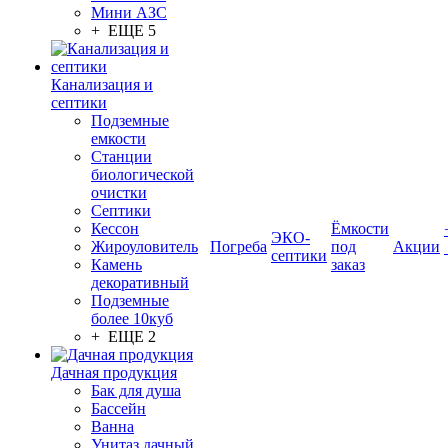
Мини АЗС
+ ЕЩЕ 5
Канализация и
септики
Подземные
емкости
Станции
биологической
очистки
Септики
Кессон
Ёмкости
ЭКО-
Жироуловитель
Погреба
под
Акции
септики
Камень
заказ
декоративный
Подземные
более 10куб
+ ЕЩЕ 2
Дачная продукция
Бак для душа
Бассейн
Ванна
Унитаз дачный