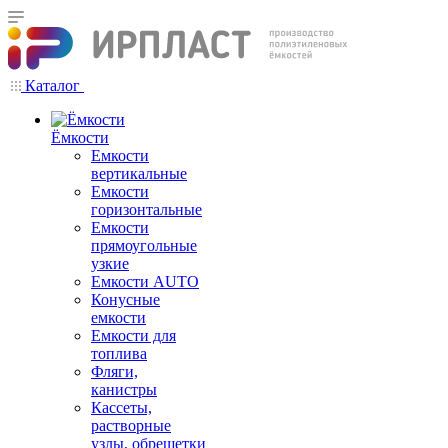
Каталог
Ёмкости
Емкости
вертикальные
Емкости
горизонтальные
Емкости
прямоугольные
узкие
Емкости АUТО
Конусные
емкости
Емкости для
топлива
Фляги,
канистры
Кассеты,
растворные
узлы, обрешетки