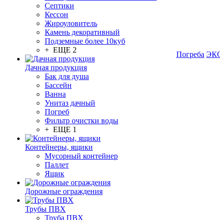
Септики
Кессон
Жироуловитель
Камень декоративный
Подземные более 10куб
+ ЕЩЕ 2
Погреба
ЭКО
Дачная продукция
Бак для душа
Бассейн
Ванна
Унитаз дачный
Погреб
Фильтр очистки воды
+ ЕЩЕ 1
Контейнеры, ящики
Мусорный контейнер
Паллет
Ящик
Дорожные ограждения
Трубы ПВХ
Труба ПВХ