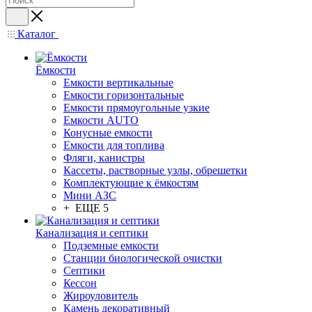
Каталог
Ёмкости
Емкости вертикальные
Емкости горизонтальные
Емкости прямоугольные узкие
Емкости АUТО
Конусные емкости
Емкости для топлива
Фляги, канистры
Кассеты, растворные узлы, обрешетки
Комплектующие к ёмкостям
Мини АЗС
+ ЕЩЕ 5
Канализация и септики
Подземные емкости
Станции биологической очистки
Септики
Кессон
Жироуловитель
Камень декоративный