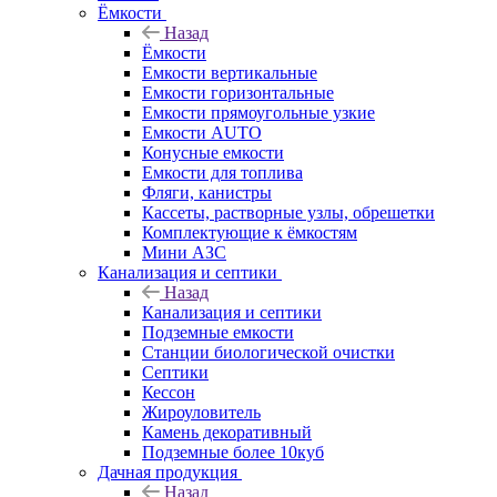
Ёмкости
Назад
Ёмкости
Емкости вертикальные
Емкости горизонтальные
Емкости прямоугольные узкие
Емкости АUТО
Конусные емкости
Емкости для топлива
Фляги, канистры
Кассеты, растворные узлы, обрешетки
Комплектующие к ёмкостям
Мини АЗС
Канализация и септики
Назад
Канализация и септики
Подземные емкости
Станции биологической очистки
Септики
Кессон
Жироуловитель
Камень декоративный
Подземные более 10куб
Дачная продукция
Назад