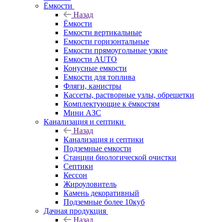
Ёмкости
Назад
Ёмкости
Емкости вертикальные
Емкости горизонтальные
Емкости прямоугольные узкие
Емкости АUТО
Конусные емкости
Емкости для топлива
Фляги, канистры
Кассеты, растворные узлы, обрешетки
Комплектующие к ёмкостям
Мини АЗС
Канализация и септики
Назад
Канализация и септики
Подземные емкости
Станции биологической очистки
Септики
Кессон
Жироуловитель
Камень декоративный
Подземные более 10куб
Дачная продукция
Назад