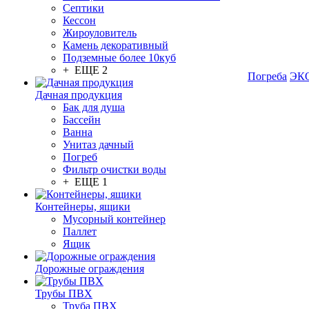
Септики
Кессон
Жироуловитель
Камень декоративный
Подземные более 10куб
+ ЕЩЕ 2
Погреба
ЭКО
Дачная продукция
Бак для душа
Бассейн
Ванна
Унитаз дачный
Погреб
Фильтр очистки воды
+ ЕЩЕ 1
Контейнеры, ящики
Мусорный контейнер
Паллет
Ящик
Дорожные ограждения
Трубы ПВХ
Труба ПВХ