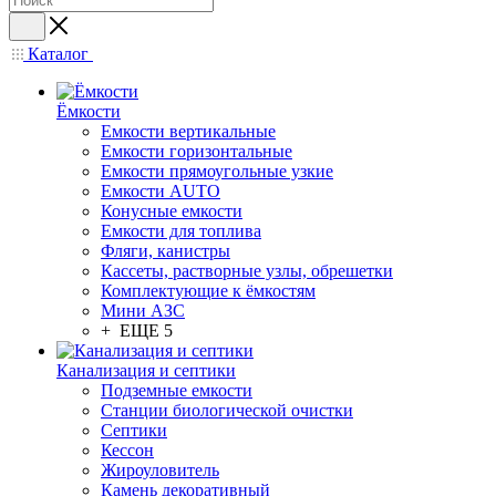
Каталог
Ёмкости
Емкости вертикальные
Емкости горизонтальные
Емкости прямоугольные узкие
Емкости АUТО
Конусные емкости
Емкости для топлива
Фляги, канистры
Кассеты, растворные узлы, обрешетки
Комплектующие к ёмкостям
Мини АЗС
+ ЕЩЕ 5
Канализация и септики
Подземные емкости
Станции биологической очистки
Септики
Кессон
Жироуловитель
Камень декоративный