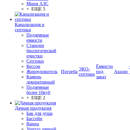
Мини АЗС
+ ЕЩЕ 5
Канализация и
септики
Подземные
емкости
Станции
биологической
очистки
Септики
Кессон
Ёмкости
ЭКО-
Жироуловитель
Погреба
под
Акции
септики
Камень
заказ
декоративный
Подземные
более 10куб
+ ЕЩЕ 2
Дачная продукция
Бак для душа
Бассейн
Ванна
Унитаз дачный