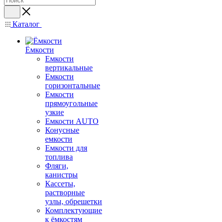
Каталог
Ёмкости
Емкости
вертикальные
Емкости
горизонтальные
Емкости
прямоугольные
узкие
Емкости АUТО
Конусные
емкости
Емкости для
топлива
Фляги,
канистры
Кассеты,
растворные
узлы, обрешетки
Комплектующие
к ёмкостям