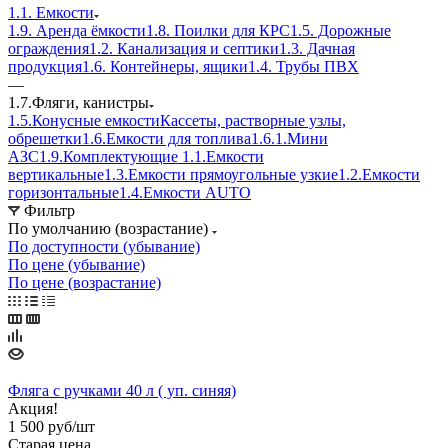
1.1. Емкости
1.9. Аренда ёмкости
1.8. Поилки для КРС
1.5. Дорожные
ограждения
1.2. Канализация и септики
1.3. Дачная
продукция
1.6. Контейнеры, ящики
1.4. Трубы ПВХ
—
1.7.Фляги, канистры
1.5.Конусные емкости
Кассеты, растворные узлы,
обрешетки
1.6.Емкости для топлива
1.6.1.Мини
АЗС
1.9.Комплектующие
1.1.Емкости
вертикальные
1.3.Емкости прямоугольные узкие
1.2.Емкости
горизонтальные
1.4.Емкости АUТО
Фильтр
По умолчанию (возрастание)
По доступности (убывание)
По цене (убывание)
По цене (возрастание)
Фляга с ручками 40 л ( уп. синяя)
Акция!
1 500
руб
/шт
Старая цена