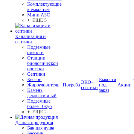
Комплектующие
к ёмкостям
Мини АЗС
+ ЕЩЕ 5
Канализация и
септики
Подземные
емкости
Станции
биологической
очистки
Септики
Кессон
Ёмкости
ЭКО-
Жироуловитель
Погреба
под
Акции
септики
Камень
заказ
декоративный
Подземные
более 10куб
+ ЕЩЕ 2
Дачная продукция
Бак для душа
Бассейн