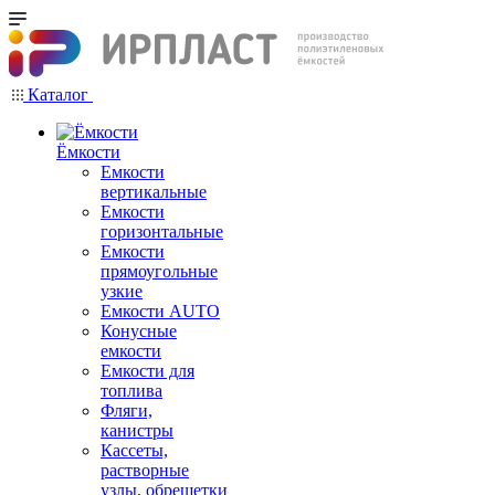
Каталог
Ёмкости
Емкости
вертикальные
Емкости
горизонтальные
Емкости
прямоугольные
узкие
Емкости АUТО
Конусные
емкости
Емкости для
топлива
Фляги,
канистры
Кассеты,
растворные
узлы, обрешетки