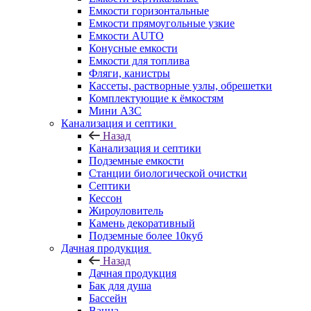
Емкости горизонтальные
Емкости прямоугольные узкие
Емкости АUТО
Конусные емкости
Емкости для топлива
Фляги, канистры
Кассеты, растворные узлы, обрешетки
Комплектующие к ёмкостям
Мини АЗС
Канализация и септики
Назад
Канализация и септики
Подземные емкости
Станции биологической очистки
Септики
Кессон
Жироуловитель
Камень декоративный
Подземные более 10куб
Дачная продукция
Назад
Дачная продукция
Бак для душа
Бассейн
Ванна